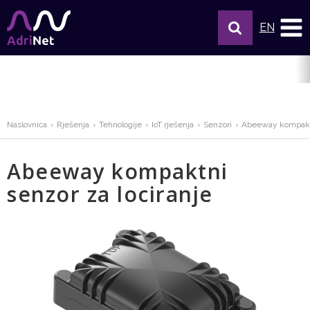
EN
Naslovnica
Rješenja
Tehnologije
IoT rješenja
Senzori
Abeeway kompaktn
Abeeway kompaktni
senzor za lociranje