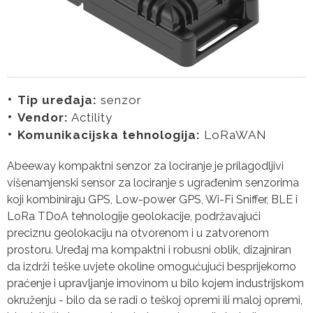
Tip uređaja:
senzor
Vendor:
Actility
Komunikacijska tehnologija:
LoRaWAN
Abeeway kompaktni senzor za lociranje je prilagodljivi
višenamjenski sensor za lociranje s ugrađenim senzorima
koji kombiniraju GPS, Low-power GPS, Wi-Fi Sniffer, BLE i
LoRa TDoA tehnologije geolokacije, podržavajući
preciznu geolokaciju na otvorenom i u zatvorenom
prostoru. Uređaj ma kompaktni i robusni oblik, dizajniran
da izdrži teške uvjete okoline omogućujući besprijekorno
praćenje i upravljanje imovinom u bilo kojem industrijskom
okruženju - bilo da se radi o teškoj opremi ili maloj opremi,