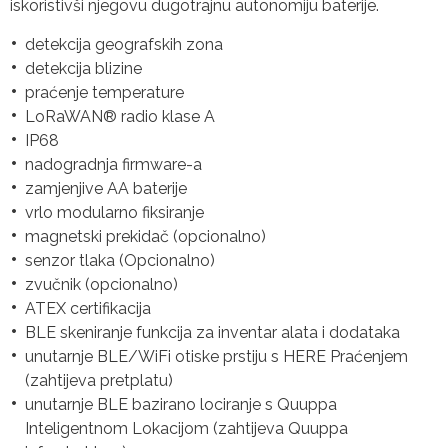
iskoristivši njegovu dugotrajnu autonomiju baterije.
detekcija geografskih zona
detekcija blizine
praćenje temperature
LoRaWAN® radio klase A
IP68
nadogradnja firmware-a
zamjenjive AA baterije
vrlo modularno fiksiranje
magnetski prekidač (opcionalno)
senzor tlaka (Opcionalno)
zvučnik (opcionalno)
ATEX certifikacija
BLE skeniranje funkcija za inventar alata i dodataka
unutarnje BLE/WiFi otiske prstiju s HERE Praćenjem
(zahtijeva pretplatu)
unutarnje BLE bazirano lociranje s Quuppa
Inteligentnom Lokacijom (zahtijeva Quuppa