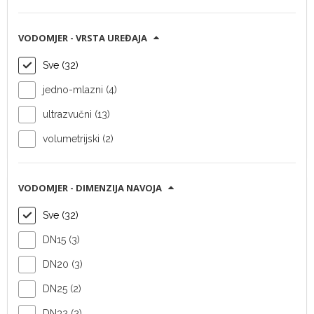
Aquadis+ DN15
Woltex DN250
VODOMJER - VRSTA UREĐAJA
Sve (32)
Tip uređaja:
Tip uređaja:
Vodomjer
Vodomjer
jedno-mlazni (4)
Vendor:
Itron
Vendor:
Itron
ultrazvučni (13)
Parametar:
DN15
Parametar:
DN250
SAZNAJ VIŠE
SAZNAJ VIŠE
volumetrijski (2)
VODOMJER - DIMENZIJA NAVOJA
Sve (32)
DN15 (3)
DN20 (3)
Woltex DN300
Woltex DN200
DN25 (2)
Tip uređaja:
Tip uređaja:
DN32 (2)