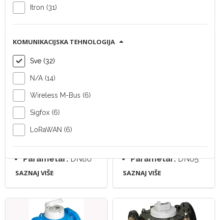
SAZNAJ VIŠE
SAZNAJ VIŠE
Itron (31)
KOMUNIKACIJSKA TEHNOLOGIJA
Sve (32)
N/A (14)
Wireless M-Bus (6)
Woltex DN80
Woltex DN65
Sigfox (6)
Tip uređaja:
Tip uređaja:
LoRaWAN (6)
Vodomjer
Vodomjer
Vendor:
Itron
Vendor:
Itron
Parametar:
DN80
Parametar:
DN65
SAZNAJ VIŠE
SAZNAJ VIŠE