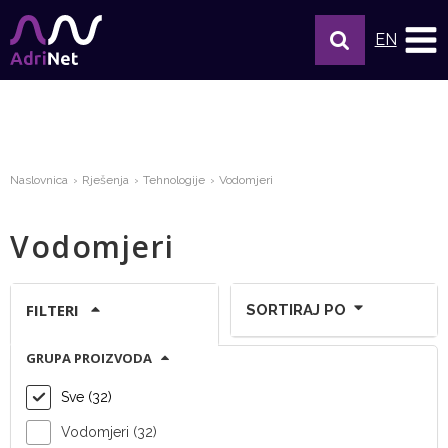
EN
Naslovnica
Rješenja
Tehnologije
Vodomjeri
Vodomjeri
FILTERI
SORTIRAJ PO
GRUPA PROIZVODA
Prikaži po stranici:
Sve (32)
Vodomjeri (32)