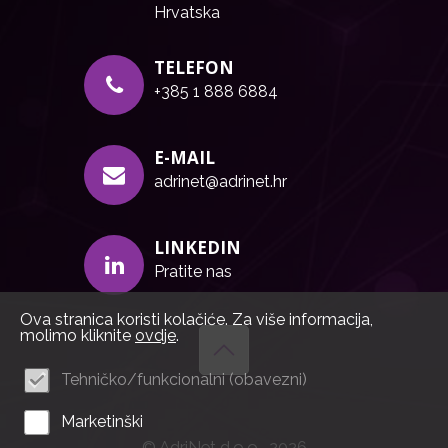
Hrvatska
TELEFON
+385 1 888 6884
E-MAIL
adrinet@adrinet.hr
LINKEDIN
Pratite nas
Ova stranica koristi kolačiće. Za više informacija,
molimo kliknite
ovdje
.
Tehničko/funkcionalni (obavezni)
Marketinški
© AdriNet d.o.o., 2026