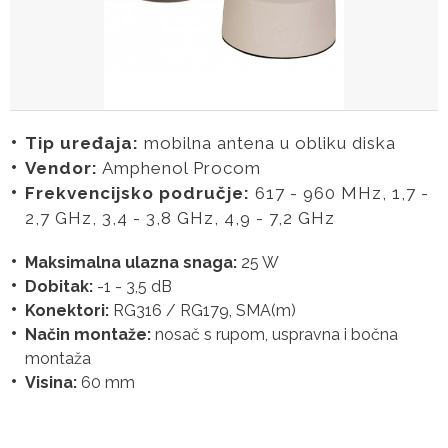
Tip uređaja:
mobilna antena u obliku diska
Vendor:
Amphenol Procom
Frekvencijsko područje:
617 - 960 MHz, 1,7 -
2,7 GHz, 3,4 - 3,8 GHz, 4,9 - 7,2 GHz
Maksimalna ulazna snaga:
25 W
Dobitak:
-1 - 3,5 dB
Konektori:
RG316 / RG179, SMA(m)
Način montaže:
nosač s rupom, uspravna i bočna
montaža
Visina:
60 mm