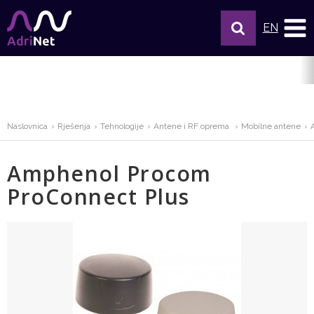
EN
Naslovnica
Rješenja
Tehnologije
Antene i RF oprema
Mobilne antene
Amphenol Procom
ProConnect Plus