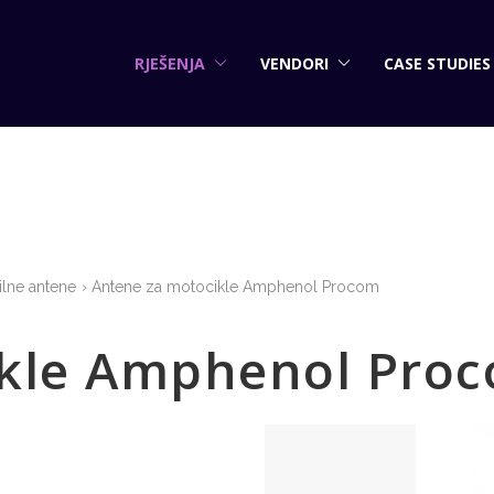
RJEŠENJA
VENDORI
CASE STUDIES
lne antene
Antene za motocikle Amphenol Procom
ikle Amphenol Pro