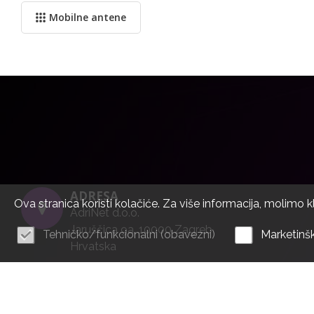
Mobilne antene
ADRESA
Ova stranica koristi kolačiće. Za više informacija, molimo k
AdriNet d.o.o.
Jaruščica 9a, 10000 Zagreb
Tehničko/funkcionalni (obavezni)
Marketinšk
Hrvatska
© AdriNet d.o.o., 2026