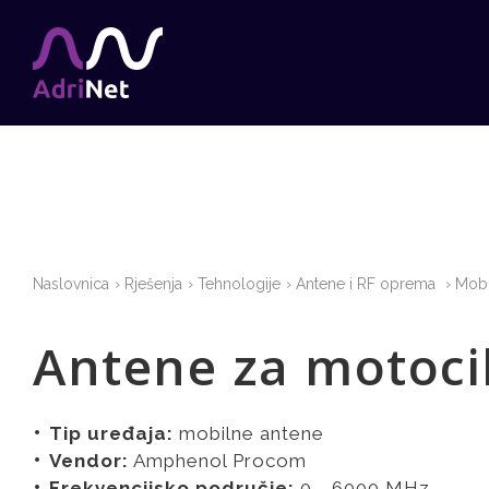
Naslovnica
Rješenja
Tehnologije
Antene i RF oprema
Mobi
Antene za motoc
Tip uređaja:
mobilne antene
Vendor:
Amphenol Procom
Frekvencijsko područje:
0 - 6000 MHz