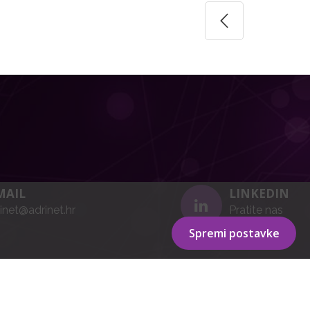
MAIL
LINKEDIN
inet@adrinet.hr
Pratite nas
Spremi postavke
Powered by WEB Marketing
-
EasyEdit CMS
-
Premium Hosting