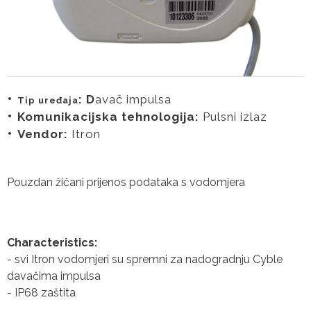
: D
avač impulsa
Tip uređaja
Komunikacijska tehnologija:
Pulsni izlaz
Vendor:
Itron
Pouzdan žičani prijenos podataka s vodomjera
Characteristics:
- svi Itron vodomjeri su spremni za nadogradnju Cyble
davačima impulsa
- IP68 zaštita