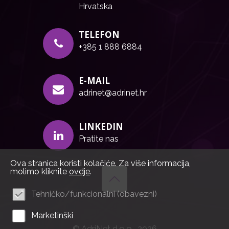
Hrvatska
TELEFON
+385 1 888 6884
E-MAIL
adrinet@adrinet.hr
LINKEDIN
Pratite nas
Ova stranica koristi kolačiće. Za više informacija,
molimo kliknite
ovdje
.
Tehničko/funkcionalni (obavezni)
Marketinški
© AdriNet d.o.o., 2026