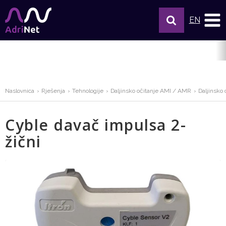
EN
Naslovnica
Rješenja
Tehnologije
Daljinsko očitanje AMI / AMR
Daljinsko
Cyble davač impulsa 2-
žični