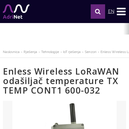
EN
Naslovnica
Rješenja
Tehnologije
IoT rješenja
Senzori
Enless Wireless 
Enless Wireless LoRaWAN
odašiljač temperature TX
TEMP CONT1 600-032