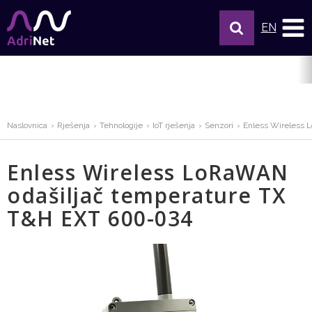
EN
Naslovnica
Rješenja
Tehnologije
IoT rješenja
Senzori
Enless Wireless 
Enless Wireless LoRaWAN
odašiljač temperature TX
T&H EXT 600-034