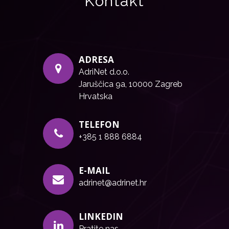
Kontakt
ADRESA
AdriNet d.o.o.
Jaruščica 9a, 10000 Zagreb
Hrvatska
TELEFON
+385 1 888 6884
E-MAIL
adrinet@adrinet.hr
LINKEDIN
Pratite nas