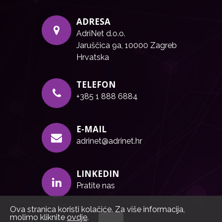
ADRESA
AdriNet d.o.o.
Jaruščica 9a, 10000 Zagreb
Hrvatska
TELEFON
+385 1 888 6884
E-MAIL
adrinet@adrinet.hr
LINKEDIN
Pratite nas
Ova stranica koristi kolačiće. Za više informacija,
molimo kliknite
ovdje
.