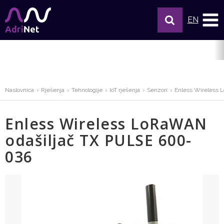
EN
Naslovnica
Rješenja
Tehnologije
IoT rješenja
Senzori
Enless Wireless 
Enless Wireless LoRaWAN
odašiljač TX PULSE 600-
036