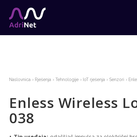
Naslovnica
Rješenja
Tehnologije
IoT rješenja
Senzori
Enl
Enless Wireless 
038
Tip uređaja:
odašiljač impulsa za električni br