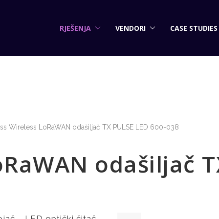
RJEŠENJA
VENDORI
CASE STUDIES
ess Wireless LoRaWAN odašiljač TX PULSE LED 600-038
LoRaWAN odašiljač 
ojač – LED optički čitač