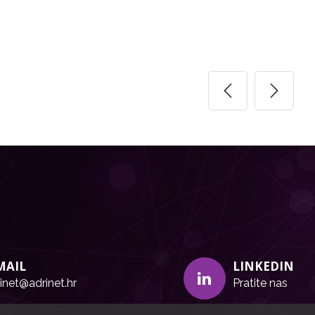
MAIL
LINKEDIN
inet@adrinet.hr
Pratite nas