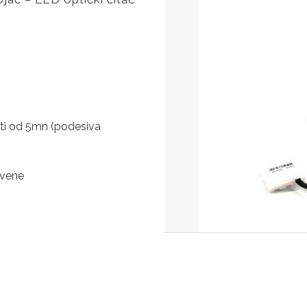
osti od 5mn (podesiva
rvene