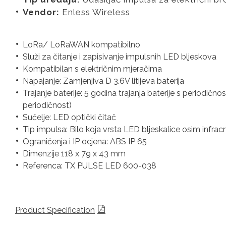
Vendor:
Enless Wireless
LoRa/ LoRaWAN kompatibilno
Služi za čitanje i zapisivanje impulsnih LED bljeskova
Kompatibilan s električnim mjeračima
Napajanje: Zamjenjiva D 3.6V litijeva baterija
Trajanje baterije: 5 godina trajanja baterije s periodičn
periodičnost)
Sučelje: LED optički čitač
Tip impulsa: Bilo koja vrsta LED bljeskalice osim infrac
Ograničenja i IP ocjena: ABS IP 65
Dimenzije 118 x 79 x 43 mm
Referenca: TX PULSE LED 600-038
Product Specification