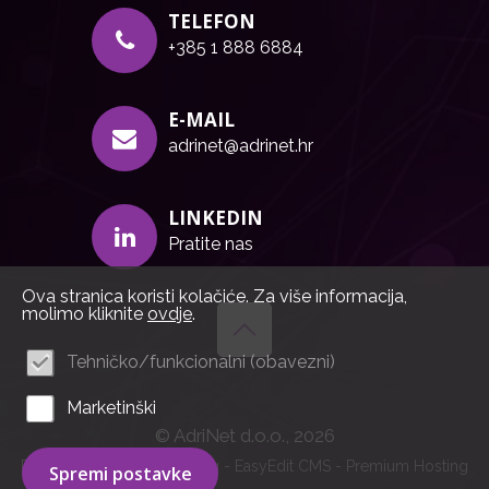
TELEFON
+385 1 888 6884
E-MAIL
adrinet@adrinet.hr
LINKEDIN
Pratite nas
Ova stranica koristi kolačiće. Za više informacija,
molimo kliknite
ovdje
.
Tehničko/funkcionalni (obavezni)
Marketinški
© AdriNet d.o.o., 2026
Powered by WEB Marketing
-
EasyEdit CMS
-
Premium Hosting
Spremi postavke