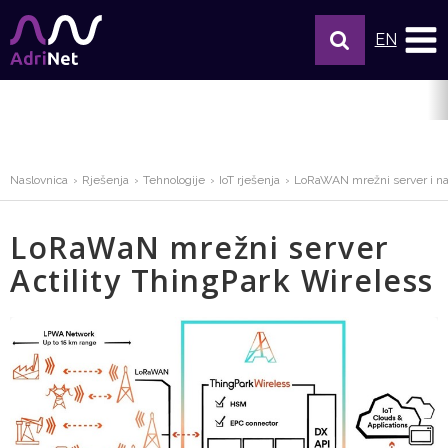
EN
Naslovnica
Rješenja
Tehnologije
IoT rješenja
LoRaWAN mrežni server i n
LoRaWaN mrežni server
Actility ThingPark Wireless