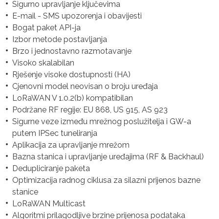
Sigurno upravljanje ključevima
E-mail - SMS upozorenja i obavijesti
Bogat paket API-ja
Izbor metode postavljanja
Brzo i jednostavno razmotavanje
Visoko skalabilan
Rješenje visoke dostupnosti (HA)
Cjenovni model neovisan o broju uređaja
LoRaWAN V 1.0.2(b) kompatibilan
Podržane RF regije: EU 868, US 915, AS 923
Sigurne veze između mrežnog poslužitelja i GW-a
putem IPSec tuneliranja
Aplikacija za upravljanje mrežom
Bazna stanica i upravljanje uređajima (RF & Backhaul)
Dedupliciranje paketa
Optimizacija radnog ciklusa za silazni prijenos bazne
stanice
LoRaWAN Multicast
Algoritmi prilagodljive brzine prijenosa podataka