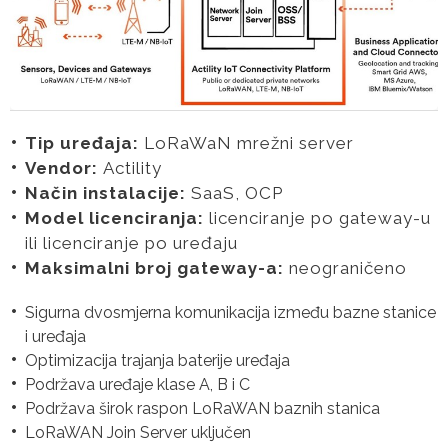
Tip uređaja:
LoRaWaN mrežni server
Vendor:
Actility
Način instalacije:
SaaS, OCP
Model licenciranja:
licenciranje po gateway-u
ili licenciranje po uređaju
Maksimalni broj gateway-a:
neograničeno
Sigurna dvosmjerna komunikacija između bazne stanice
i uređaja
Optimizacija trajanja baterije uređaja
Podržava uređaje klase A, B i C
Podržava širok raspon LoRaWAN baznih stanica
LoRaWAN Join Server uključen