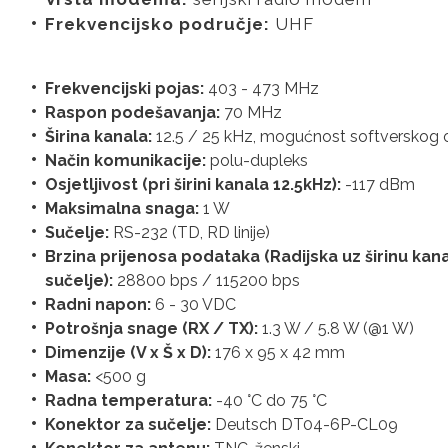
Frekvencijsko područje:
UHF
Frekvencijski pojas:
403 - 473 MHz
Raspon podešavanja:
70 MHz
Širina kanala:
12.5 / 25 kHz, mogućnost softverskog 
Način komunikacije:
polu-dupleks
Osjetljivost (pri širini kanala 12.5kHz):
-117 dBm
Maksimalna snaga:
1 W
Sučelje:
RS-232 (TD, RD linije)
Brzina prijenosa podataka (Radijska uz širinu kana
sučelje):
28800 bps / 115200 bps
Radni napon:
6 - 30 VDC
Potrošnja snage (RX / TX):
1.3 W / 5.8 W (@1 W)
Dimenzije (V x Š x D):
176 x 95 x 42 mm
Masa:
<500 g
Radna temperatura:
-40 °C do 75 °C
Konektor za sučelje:
Deutsch DT04-6P-CL09