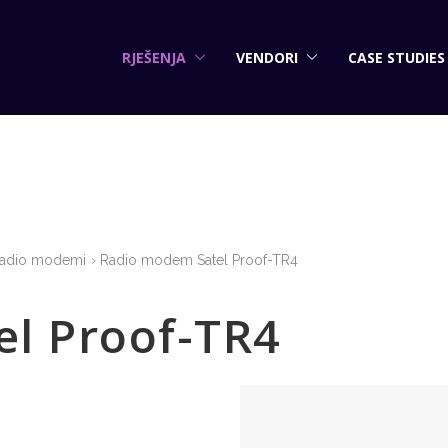
RJEŠENJA
VENDORI
CASE STUDIES
adio modemi
Radio modem Satel Proof-TR4
l Proof-TR4