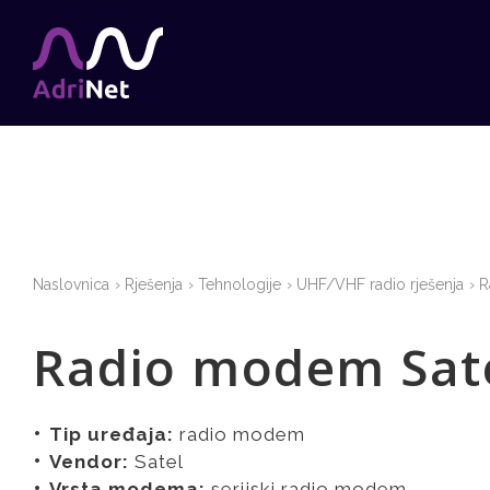
Naslovnica
Rješenja
Tehnologije
UHF/VHF radio rješenja
R
Radio modem Sate
Tip uređaja:
radio modem
Vendor:
Satel
Vrsta modema:
serijski radio modem