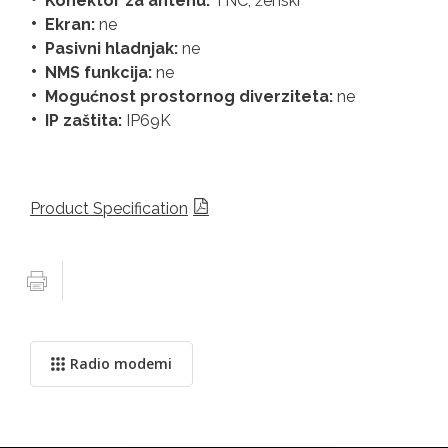
Konektor za antenu:
TNC, ženski
Ekran:
ne
Pasivni hladnjak:
ne
NMS funkcija:
ne
Mogućnost prostornog diverziteta:
ne
IP zaštita:
IP69K
Product Specification
Radio modemi