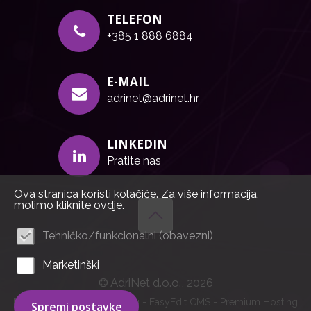
TELEFON
+385 1 888 6884
E-MAIL
adrinet@adrinet.hr
LINKEDIN
Pratite nas
Ova stranica koristi kolačiće. Za više informacija,
molimo kliknite
ovdje
.
Tehničko/funkcionalni (obavezni)
Marketinški
© AdriNet d.o.o., 2026
Powered by WEB Marketing
-
EasyEdit CMS
-
Premium Hosting
Spremi postavke