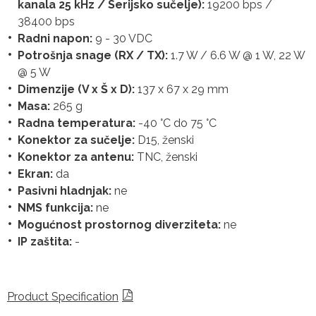
kanala 25 kHz / Serijsko sučelje):
19200 bps /
38400 bps
Radni napon:
9 - 30 VDC
Potrošnja snage (RX / TX):
1.7 W / 6.6 W @ 1 W, 22 W
@ 5 W
Dimenzije (V x Š x D):
137 x 67 x 29 mm
Masa:
265 g
Radna temperatura:
-40 °C do 75 °C
Konektor za sučelje:
D15, ženski
Konektor za antenu:
TNC, ženski
Ekran:
da
Pasivni hladnjak:
ne
NMS funkcija:
ne
Mogućnost prostornog diverziteta:
ne
IP zaštita:
-
Product Specification