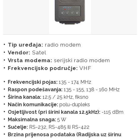
Tip uređaja:
radio modem
Vendor:
Satel
Vrsta modema:
serijski radio modem
Frekvencijsko područje:
VHF
Frekvencijski pojas:
135 - 174 MHz
Raspon podešavanja:
135 - 155, 138 - 160 MHz
Širina kanala:
12.5 / 25 kHz, fiksno
Način komunikacije:
polu-dupleks
Osjetljivost (pri širini kanala 12.5kHz):
-115 dBm
Maksimalna snaga:
5 W
Sučelje:
RS-232, RS-485 ili RS-422
Brzina prijenosa podataka (Radijska uz širinu