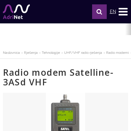
EN
Naslovnica
Rješenja
Tehnologije
UHF/VHF radio rješenja
Radio modemi
Radio modem Satelline-
3ASd VHF