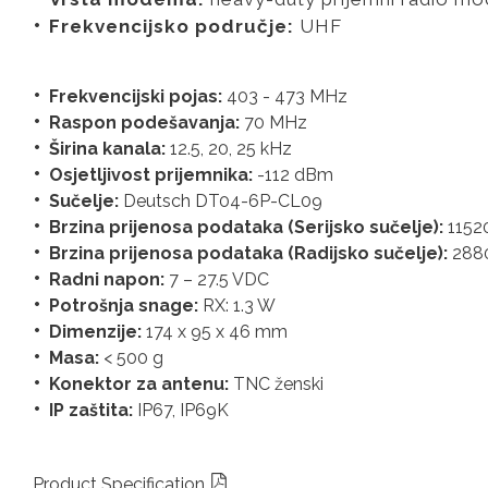
Frekvencijsko područje:
UHF
Frekvencijski pojas:
403 - 473 MHz
Raspon podešavanja:
70 MHz
Širina kanala:
12.5, 20, 25 kHz
Osjetljivost prijemnika:
-112 dBm
Sučelje:
Deutsch DT04-6P-CL09
Brzina prijenosa podataka (Serijsko sučelje):
1152
Brzina prijenosa podataka (Radijsko sučelje):
288
Radni napon:
7 – 27.5 VDC
Potrošnja snage:
RX: 1.3 W
Dimenzije:
174 x 95 x 46 mm
Masa:
< 500 g
Konektor za antenu:
TNC ženski
IP zaštita:
IP67, IP69K
Product Specification