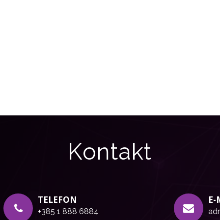
Kontakt
TELEFON
E-
+385 1 888 6884
adr