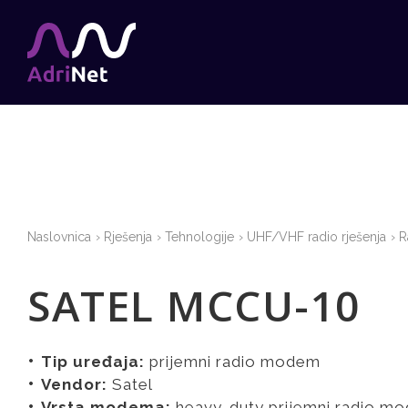
Naslovnica
Rješenja
Tehnologije
UHF/VHF radio rješenja
R
SATEL MCCU-10
Tip uređaja:
prijemni radio modem
Vendor:
Satel
Vrsta modema:
heavy-duty prijemni radio m