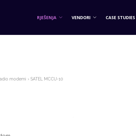
RJEŠENJA
VENDORI
CASE STUDIES
adio modemi
SATEL MCCU-10
odem