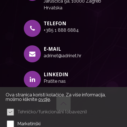
Jaruščica 9a, 10000 Zagreb
Hrvatska
TELEFON
+385 1 888 6884
E-MAIL
adrinet@adrinet.hr
LINKEDIN
Pratite nas
Ova stranica koristi kolačiće. Za više informacija,
molimo kliknite
ovdje
.
Tehničko/funkcionalni (obavezni)
Marketinški