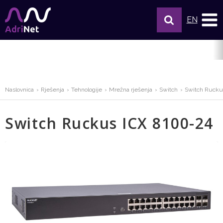
EN
Naslovnica
Rješenja
Tehnologije
Mrežna rješenja
Switch
Switch Rucku
Switch Ruckus ICX 8100-24