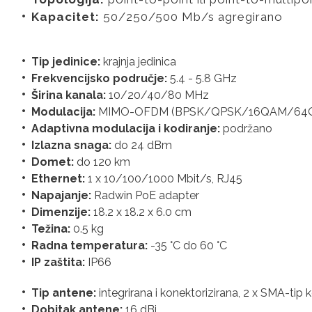
Kapacitet:
50/250/500 Mb/s agregirano
Tip jedinice:
krajnja jedinica
Frekvencijsko područje:
5.4 - 5.8 GHz
Širina kanala:
10/20/40/80 MHz
Modulacija:
MIMO-OFDM (BPSK/QPSK/16QAM/64
Adaptivna modulacija i kodiranje:
podržano
Izlazna snaga:
do 24 dBm
Domet:
do 120 km
Ethernet:
1 x 10/100/1000 Mbit/s, RJ45
Napajanje:
Radwin PoE adapter
Dimenzije:
18.2 x 18.2 x 6.0 cm
Težina:
0.5 kg
Radna temperatura:
-35 °C do 60 °C
IP zaštita:
IP66
Tip antene:
integrirana i konektorizirana, 2 x SMA-tip
Dobitak antene:
16 dBi