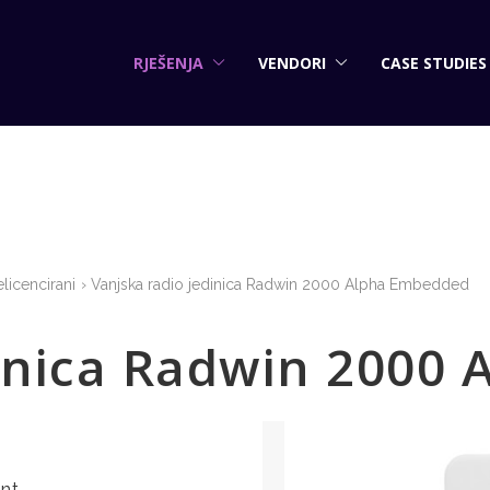
RJEŠENJA
VENDORI
CASE STUDIES
licencirani
Vanjska radio jedinica Radwin 2000 Alpha Embedded
dinica Radwin 2000
int