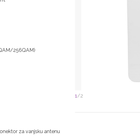
QAM/256QAM)
1
/
2
 konektor za vanjsku antenu