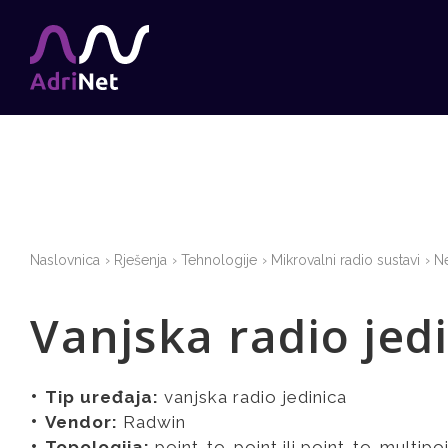
Naslovnica
Rješenja
Tehnologije
Mikrovalni radio sustavi
Ne
Vanjska radio je
Tip uređaja:
vanjska radio jedinica
Vendor:
Radwin
Topologija:
point-to-point ili point-to-multipo