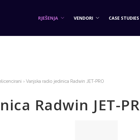
RJEŠENJA
VENDORI
CASE STUDIES
licencirani
Vanjska radio jedinica Radwin JET-PRO
inica Radwin JET-P