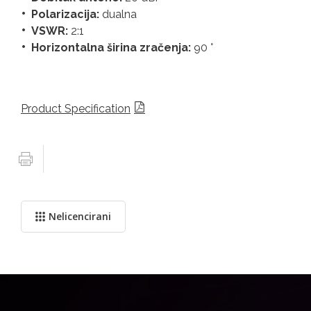
Polarizacija:
dualna
VSWR:
2:1
Horizontalna širina zračenja:
90 °
Product Specification
Nelicencirani