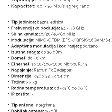
Kapacitet:
do 750 Mb/s agregirano
Tip jedinice:
bazna jedinica
Frekvencijsko područje:
5.1 - 5.8 GHz
Širina kanala:
10/20/40/80 MHz
Modulacija:
MIMO-OFDM (BPSK/QPSK/16QAM/64
Adaptivna modulacija i kodiranje:
podržano
Izlazna snaga:
do 30 dBm
Domet:
do 40 km
Ethernet:
1 x 10/100/1000 Mbit/s, RJ45
Napajanje:
Radwin PoE adapter
Dimenzije:
35.6 x 22.5 x 9.4 cm
Težina:
3.3 kg
Radna temperatura:
od -35 °C do 60 °C
IP zaštita:
-
Tip antene:
integrirana
Dobitak antene:
20 dBi