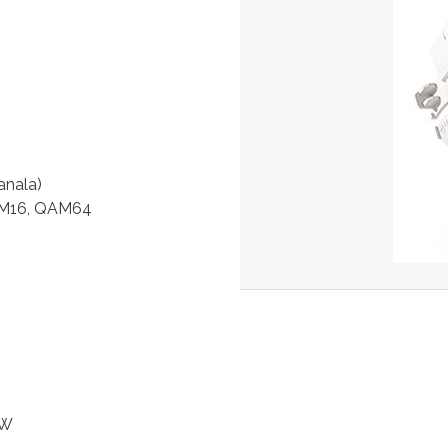
anala)
AM16, QAM64
0W