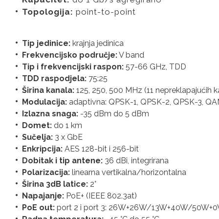
Topologija:
point-to-point
Tip jedinice:
krajnja jedinica
Frekvencijsko područje:
V band
Tip i frekvencijski raspon:
57-66 GHz, TDD
TDD raspodjela:
75:25
Širina kanala:
125, 250, 500 MHz (11 nepreklapajućih k
Modulacija:
adaptivna: QPSK-1, QPSK-2, QPSK-3, Q
Izlazna snaga:
-35 dBm do 5 dBm
Domet:
do 1 km
Sučelja:
3 x GbE
Enkripcija:
AES 128-bit i 256-bit
Dobitak i tip antene:
36 dBi, integrirana
Polarizacija:
linearna vertikalna/horizontalna
Širina 3dB latice:
2°
Napajanje:
PoE+ (IEEE 802.3at)
PoE out:
port 2 i port 3: 26W+26W/13W+40W/50W+