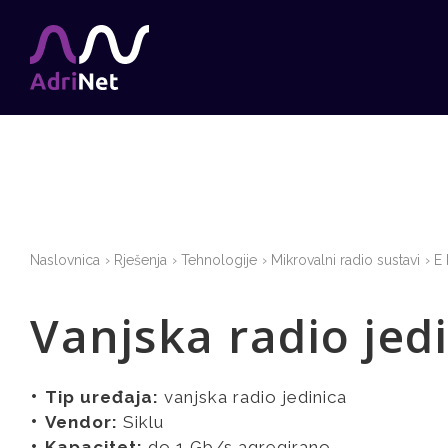
Naslovnica
Rješenja
Tehnologije
Mikrovalni radio sustavi
E
Vanjska radio jed
Tip uređaja:
vanjska radio jedinica
Vendor:
Siklu
Kapacitet:
do 1 Gb/s agregirano