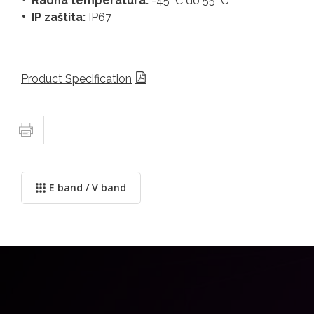
Radna temperatura:
-45 °C do 55 °C
IP zaštita:
IP67
Product Specification
E band / V band