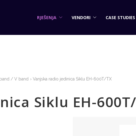
RJEŠENJA
VENDORI
CASE STUDIES
 band / V band
Vanjska radio jedinica Siklu EH-600T/TX
inica Siklu EH-600T