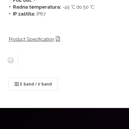
PoE out:
-
Radna temperatura:
-45 °C do 50 °C
IP zaštita:
IP67
Product Specification
E band / V band