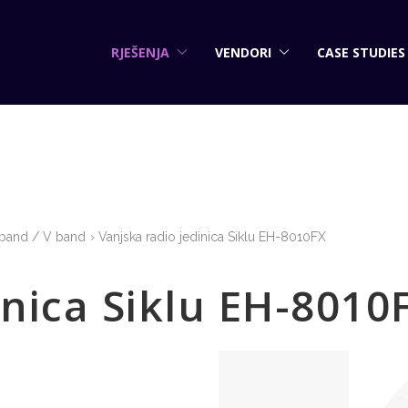
RJEŠENJA
VENDORI
CASE STUDIES
 band / V band
Vanjska radio jedinica Siklu EH-8010FX
inica Siklu EH-8010