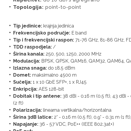
Topologija:
point-to-point
Tip jedinice:
krajnja jedinica
Frekvencijsko područje:
E band
Tip i frekvencijski raspon:
71-76 GHz, 81-86 GHz, F
TDD raspodjela:
/
Širina kanala:
250, 500, 1250, 2000 MHz
Modulacija:
BPSK, QPSK, QAM16, QAM32, QAM64, 
Izlazna snaga:
do 18.5 dBm
Domet:
maksimalno 4500 m
Sučelja:
1 x 10 GbE SFP+, 1 x RJ45
Enkripcija:
AES 128-bit
Dobitak i tip antene:
38 dBi - 0.16 m (0.5 ft), 43 dBi - 
(2 ft)
Polarizacija:
linearna vertikalna/horizontalna
Širina 3dB latice:
2° - 0.16 m (0.5 ft), 0.9° - 0.31 m (1 ft)
Napajanje:
36 - 57 VDC, PoE++ (IEEE 802.3at+)