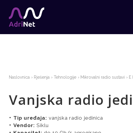
Naslovnica
Rješenja
Tehnologije
Mikrovalni radio sustavi
E
Vanjska radio jed
Tip uređaja:
vanjska radio jedinica
Vendor:
Siklu
Kapacitet:
do 10 Gb/s agregirano