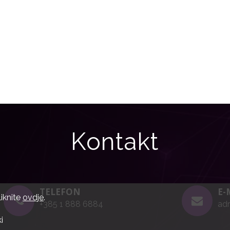
Kontakt
TELEFON
E-
liknite
ovdje
.
+385 1 888 6884
adr
i