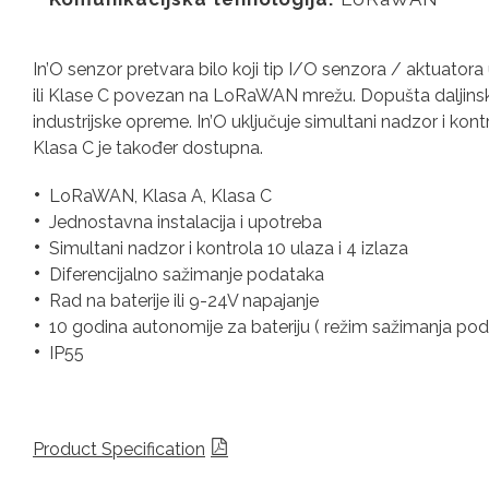
In’O senzor pretvara bilo koji tip I/O senzora / aktuator
ili Klase C povezan na LoRaWAN mrežu. Dopušta daljinsko
industrijske opreme. In’O uključuje simultani nadzor i kontr
Klasa C je također dostupna.
LoRaWAN, Klasa A, Klasa C
Jednostavna instalacija i upotreba
Simultani nadzor i kontrola 10 ulaza i 4 izlaza
Diferencijalno sažimanje podataka
Rad na baterije ili 9-24V napajanje
10 godina autonomije za bateriju ( režim sažimanja pod
IP55
Product Specification