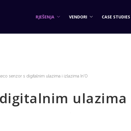
RJEŠENJA
VENDORI
CASE STUDIES
eco senzor s digitalnim ulazima i izlazima In'O
digitalnim ulazima 