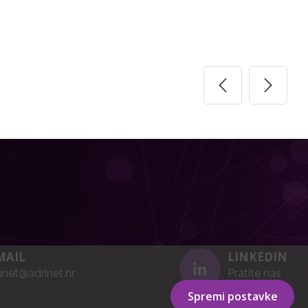
MAIL
LINKEDIN
inet@adrinet.hr
Pratite nas
Spremi postavke