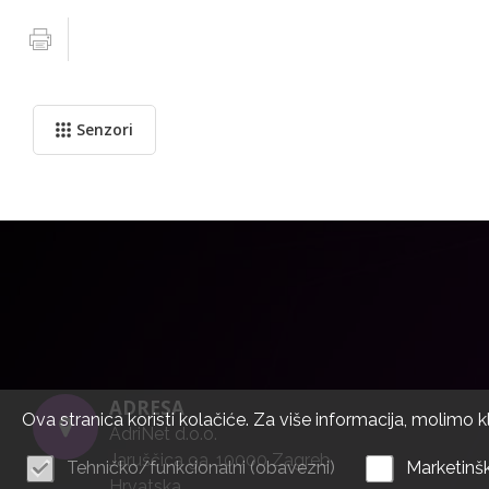
Senzori
ADRESA
Ova stranica koristi kolačiće. Za više informacija, molimo k
AdriNet d.o.o.
Jaruščica 9a, 10000 Zagreb
Tehničko/funkcionalni (obavezni)
Marketinšk
Hrvatska