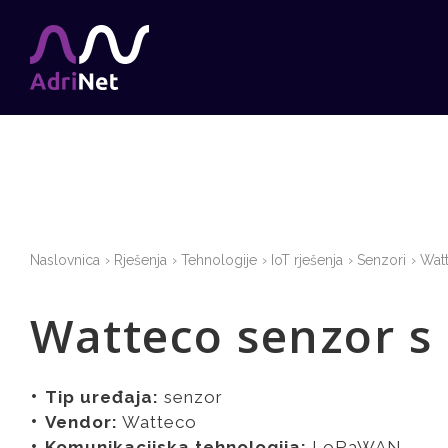
Naslovnica
Rješenja
Tehnologije
IoT rješenja
Senzori
Watt
Watteco senzor s 
Tip uređaja:
senzor
Vendor:
Watteco
Komunikacijska tehnologija:
LoRaWAN