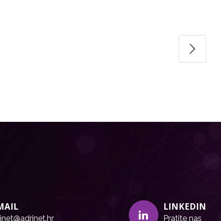
MAIL
LINKEDIN
inet@adrinet.hr
Pratite nas