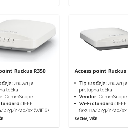
point Ruckus R350
Access point Ruckus
eđaja:
unutarnja
Tip uređaja:
unutarnja
pna točka
pristupna točka
r:
CommScope
Vendor:
CommScope
standardi:
IEEE
Wi-Fi standardi:
IEEE
a/b/g/n/ac/ax (WiFi6)
802.11a/b/g/n/ac/ax 
ŠE
SAZNAJ VIŠE