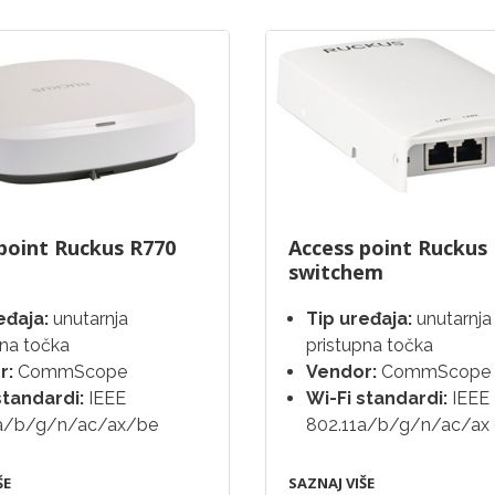
point Ruckus R770
Access point Ruckus
switchem
eđaja:
unutarnja
Tip uređaja:
unutarnja
pna točka
pristupna točka
r:
CommScope
Vendor:
CommScope
standardi:
IEEE
Wi-Fi standardi:
IEEE
1a/b/g/n/ac/ax/be
802.11a/b/g/n/ac/ax 
)
ŠE
SAZNAJ VIŠE