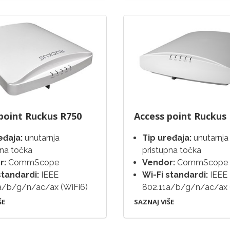
point Ruckus R750
Access point Ruckus
eđaja:
unutarnja
Tip uređaja:
unutarnja
pna točka
pristupna točka
r:
CommScope
Vendor:
CommScope
standardi:
IEEE
Wi-Fi standardi:
IEEE
a/b/g/n/ac/ax (WiFi6)
802.11a/b/g/n/ac/ax 
ŠE
SAZNAJ VIŠE