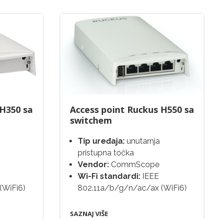
 H350 sa
Access point Ruckus H550 sa
switchem
Tip uređaja:
unutarnja
pristupna točka
Vendor:
CommScope
Wi-Fi standardi:
IEEE
(WiFi6)
802.11a/b/g/n/ac/ax (WiFi6)
SAZNAJ VIŠE