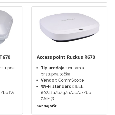
 T670
Access point Ruckus R670
ristupna
Tip uređaja:
unutarnja
pristupna točka
Vendor:
CommScope
Wi-Fi standardi:
IEEE
/be (Wi-
802.11a/b/g/n/ac/ax/be
(WiFi7)
SAZNAJ VIŠE