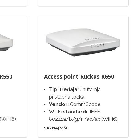
 R550
Access point Ruckus R650
Tip uređaja:
unutarnja
pristupna točka
Vendor:
CommScope
Wi-Fi standardi:
IEEE
(WiFi6)
802.11a/b/g/n/ac/ax (WiFi6)
SAZNAJ VIŠE