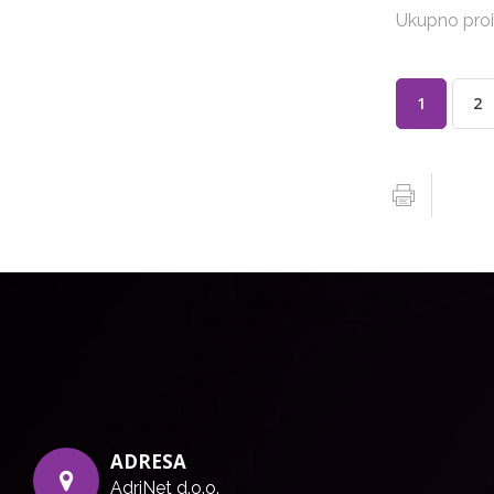
Ukupno proi
1
2
ADRESA
AdriNet d.o.o.