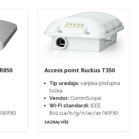
 R850
Access point Ruckus T350
Tip uređaja:
vanjska pristupna
točka
Vendor:
CommScope
Wi-Fi standardi:
IEEE
(WiFi6)
802.11a/b/g/n/ac/ax (WiFi6)
SAZNAJ VIŠE