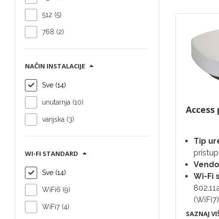
512 (5)
768 (2)
NAČIN INSTALACIJE
Sve (14)
unutarnja (10)
Access 
vanjska (3)
Tip ur
pristu
WI-FI STANDARD
Vendo
Sve (14)
Wi-Fi 
802.1
WiFi6 (9)
(WiFi7
WiFi7 (4)
SAZNAJ VI