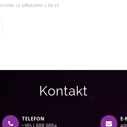
zvoda: 14, prikazano: 1 do 12
Kontakt
TELEFON
E-
+385 1 888 6884
adr