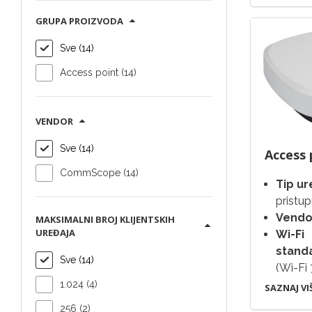
GRUPA PROIZVODA
Sve (14)
Access point (14)
VENDOR
Sve (14)
Access 
CommScope (14)
Tip ur
pristu
Vendo
MAKSIMALNI BROJ KLIJENTSKIH
UREĐAJA
Wi-Fi
stand
Sve (14)
(Wi-Fi 
1.024 (4)
SAZNAJ VI
256 (2)