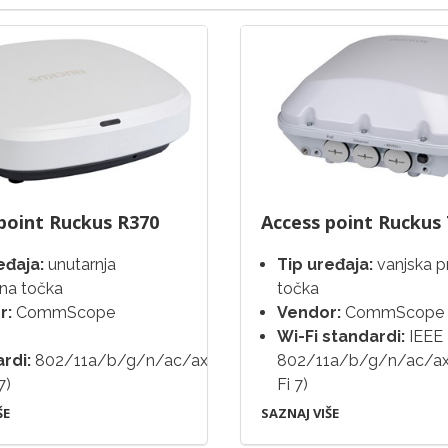
point Ruckus R370
Access point Ruckus
eđaja:
unutarnja
Tip uređaja:
vanjska p
pna točka
točka
r:
CommScope
Vendor:
CommScope
Wi-Fi standardi:
IEEE
ardi:
802/11a/b/g/n/ac/ax/be
802/11a/b/g/n/ac/ax
7)
Fi 7)
ŠE
SAZNAJ VIŠE