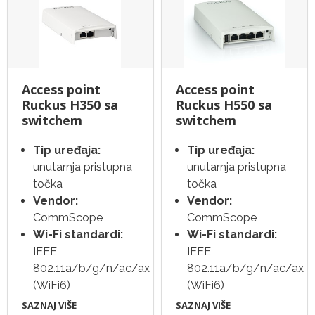
Access point
Access point
Ruckus H350 sa
Ruckus H550 sa
switchem
switchem
Tip uređaja:
Tip uređaja:
unutarnja pristupna
unutarnja pristupna
točka
točka
Vendor:
Vendor:
CommScope
CommScope
Wi-Fi standardi:
Wi-Fi standardi:
IEEE
IEEE
802.11a/b/g/n/ac/ax
802.11a/b/g/n/ac/ax
(WiFi6)
(WiFi6)
SAZNAJ VIŠE
SAZNAJ VIŠE