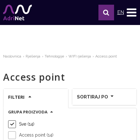
EN
Naslovnica
Rješenja
Tehnologije
WIFI rješenja
Access point
Access point
FILTERI
SORTIRAJ PO
GRUPA PROIZVODA
Prikaži po stranici:
Sve (14)
Access point (14)