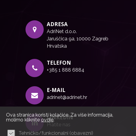
ADRESA
AdriNet d.o.o.
Jaruščica 9a, 10000 Zagreb
Hrvatska
TELEFON
+385 1 888 6884
E-MAIL
adrinet@adrinet.hr
Ova stranica koristi kolačiće. Za više informacija,
LINKEDIN
molimo kliknite
ovdje
.
Pratite nas
Tehničko/funkcionalni (obavezni)