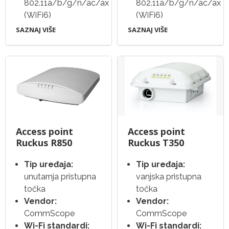
802.11a/b/g/n/ac/ax
802.11a/b/g/n/ac/ax
(WiFi6)
(WiFi6)
SAZNAJ VIŠE
SAZNAJ VIŠE
Access point
Access point
Ruckus R850
Ruckus T350
Tip uređaja:
Tip uređaja:
unutarnja pristupna
vanjska pristupna
točka
točka
Vendor:
Vendor:
CommScope
CommScope
Wi-Fi standardi:
Wi-Fi standardi: