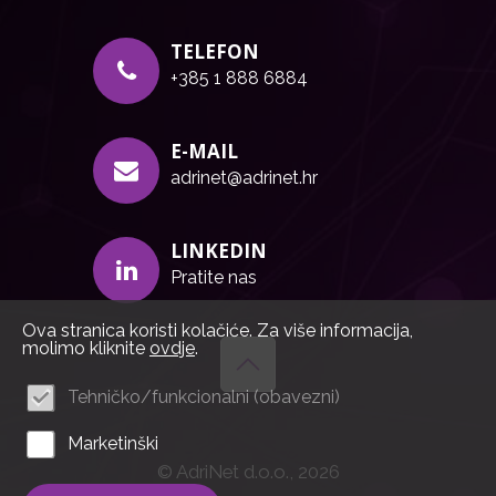
TELEFON
+385 1 888 6884
E-MAIL
adrinet@adrinet.hr
LINKEDIN
Pratite nas
Ova stranica koristi kolačiće. Za više informacija,
molimo kliknite
ovdje
.
Tehničko/funkcionalni (obavezni)
Marketinški
© AdriNet d.o.o., 2026