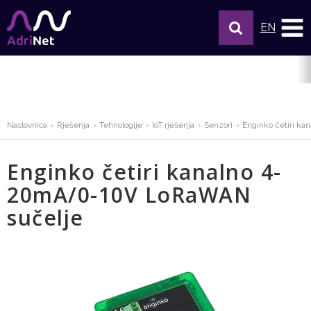
EN
Naslovnica
Rješenja
Tehnologije
IoT rješenja
Senzori
Enginko četiri k
Enginko četiri kanalno 4-
20mA/0-10V LoRaWAN
sučelje