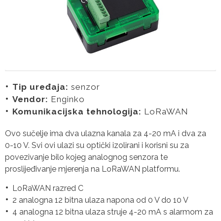
Tip uređaja:
senzor
Vendor:
Enginko
Komunikacijska tehnologija:
LoRaWAN
Ovo sučelje ima dva ulazna kanala za 4-20 mA i dva za
0-10 V. Svi ovi ulazi su optički izolirani i korisni su za
povezivanje bilo kojeg analognog senzora te
proslijeđivanje mjerenja na LoRaWAN platformu.
LoRaWAN razred C
2 analogna 12 bitna ulaza napona od 0 V do 10 V
4 analogna 12 bitna ulaza struje 4-20 mA s alarmom za