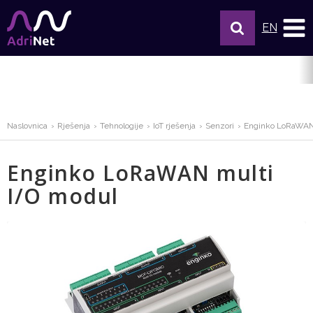
EN
Naslovnica
Rješenja
Tehnologije
IoT rješenja
Senzori
Enginko LoRaWAN
Enginko LoRaWAN multi
I/O modul