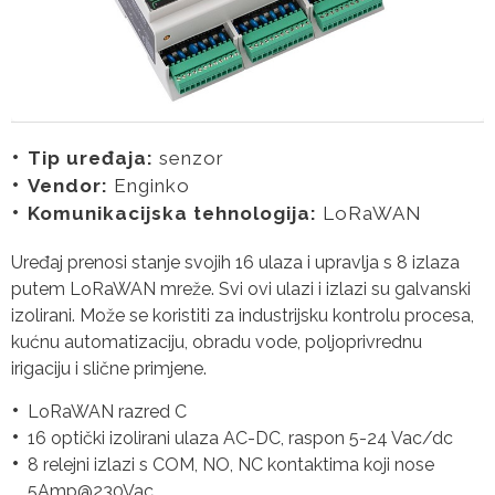
Tip uređaja:
senzor
Vendor:
Enginko
Komunikacijska tehnologija:
LoRaWAN
Uređaj prenosi stanje svojih 16 ulaza i upravlja s 8 izlaza
putem LoRaWAN mreže. Svi ovi ulazi i izlazi su galvanski
izolirani. Može se koristiti za industrijsku kontrolu procesa,
kućnu automatizaciju, obradu vode, poljoprivrednu
irigaciju i slične primjene.
LoRaWAN razred C
16 optički izolirani ulaza AC-DC, raspon 5-24 Vac/dc
8 relejni izlazi s COM, NO, NC kontaktima koji nose
5Amp@230Vac