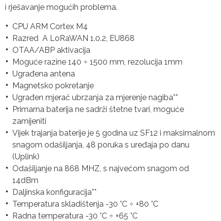
i rješavanje mogućih problema.
CPU ARM Cortex M4
Razred A LoRaWAN 1.0.2, EU868
OTAA/ABP aktivacija
Moguće razine 140 ÷ 1500 mm, rezolucija 1mm
Ugrađena antena
Magnetsko pokretanje
Ugrađen mjerač ubrzanja za mjerenje nagiba**
Primarna baterija ne sadrži štetne tvari, moguće
zamijeniti
Vijek trajanja baterije je 5 godina uz SF12 i maksimalnom
snagom odašiljanja, 48 poruka s uređaja po danu
(Uplink)
Odašiljanje na 868 MHZ, s najvećom snagom od
14dBm
Daljinska konfiguracija**
Temperatura skladištenja -30 °C ÷ +80 °C
Radna temperatura -30 °C ÷ +65 °C