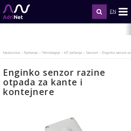
EN
Naslovnica
Rješenja
Tehnologije
IoT rješenja
Senzori
Enginko senzor ra
Enginko senzor razine
otpada za kante i
kontejnere