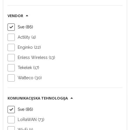
Enginko četiri
Enginko
VENDOR
kanalno 0-10V
meteorološka
Sve (86)
LoRaWAN sučelje
stanica
Actility (4)
Tip uređaja:
senzor
Tip uređaja:
senzor
Enginko (22)
Vendor:
Enginko
Vendor:
Enginko
Komunikacijska
Komunikacijska
Enless Wireless (13)
tehnologija:
tehnologija:
Tekelek (17)
LoRaWAN
LoRaWAN
SAZNAJ VIŠE
SAZNAJ VIŠE
Watteco (30)
KOMUNIKACIJSKA TEHNOLOGIJA
Sve (86)
LoRaWAN (73)
Wi-Fi (1)