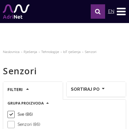
EN
Naslovnica
Rješenja
Tehnologije
IoT rješenja
Senzori
Senzori
FILTERI
SORTIRAJ PO
GRUPA PROIZVODA
Prikaži po stranici:
Sve (86)
Senzori (86)