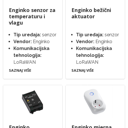
Enginko senzor za
Enginko bežični
temperaturu i
aktuator
vlagu
Tip uređaja:
senzor
Tip uređaja:
senzor
Vendor:
Enginko
Vendor:
Enginko
Komunikacijska
Komunikacijska
tehnologija:
tehnologija:
LoRaWAN
LoRaWAN
SAZNAJ VIŠE
SAZNAJ VIŠE
Enginko
Enginko mjerna