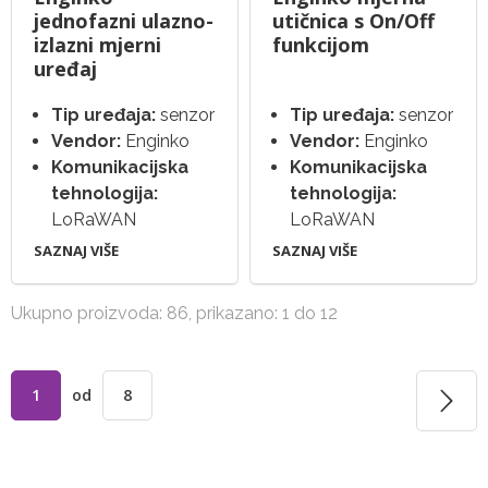
jednofazni ulazno-
utičnica s On/Off
izlazni mjerni
funkcijom
uređaj
Tip uređaja:
senzor
Tip uređaja:
senzor
Vendor:
Enginko
Vendor:
Enginko
Komunikacijska
Komunikacijska
tehnologija:
tehnologija:
LoRaWAN
LoRaWAN
SAZNAJ VIŠE
SAZNAJ VIŠE
Ukupno proizvoda: 86, prikazano: 1 do 12
1
od
8