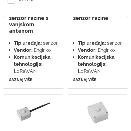
Enginko
Enginko
višenamjenski
višenamjenski
senzor razine s
senzor razine
vanjskom
antenom
Tip uređaja:
senzor
Tip uređaja:
senzor
Vendor:
Enginko
Vendor:
Enginko
Komunikacijska
Komunikacijska
tehnologija:
tehnologija:
LoRaWAN
LoRaWAN
SAZNAJ VIŠE
SAZNAJ VIŠE