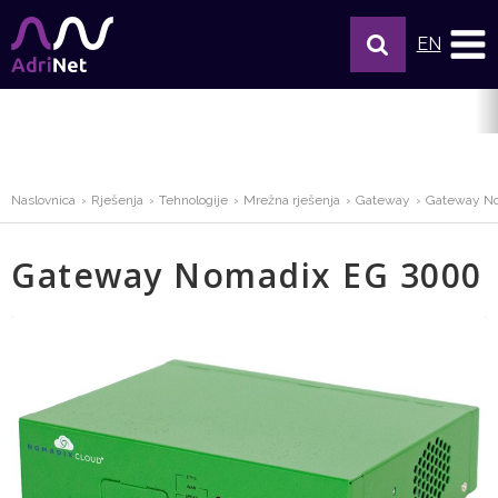
EN
Naslovnica
Rješenja
Tehnologije
Mrežna rješenja
Gateway
Gateway N
Gateway Nomadix EG 3000