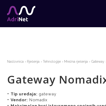
Naslovnica
Rješenja
Tehnologije
Mrežna rješenja
Gateway
Gateway Nomadix
Tip uređaja:
gateway
Vendor:
Nomadix
Maksimalan broj istovremeno spojenih ure