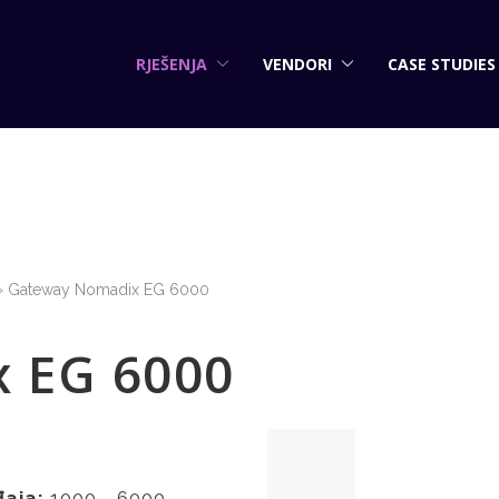
RJEŠENJA
VENDORI
CASE STUDIES
Gateway Nomadix EG 6000
 EG 6000
đaja:
1000 - 6000