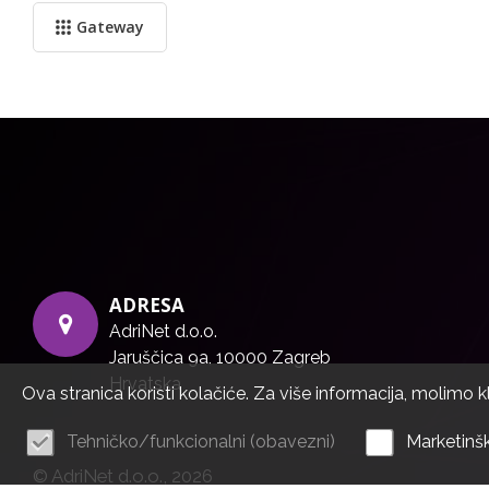
Gateway
ADRESA
AdriNet d.o.o.
Jaruščica 9a, 10000 Zagreb
Hrvatska
Ova stranica koristi kolačiće. Za više informacija, molimo k
Tehničko/funkcionalni (obavezni)
Marketinšk
© AdriNet d.o.o., 2026