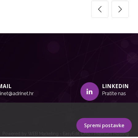
MAIL
LINKEDIN
inet@adrinet.hr
Pratite nas
Spremi postavke
Powered by WEB Marketing
-
EasyEdit CMS
-
Premium Hosting