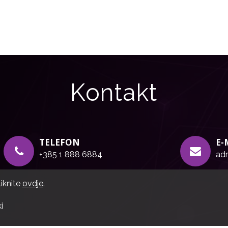
Kontakt
TELEFON
E-
+385 1 888 6884
adr
liknite
ovdje
.
i