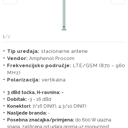
1
/
2
Tip uređaja:
stacionarne antene
Vendor:
Amphenol Procom
Frekvencijsko područje:
LTE/GSM (870 – 960
MHz)
Polarizacija:
vertikalna
3 dBd točka, H-ravnina: -
Dobitak:
-3 - 16 dBd
Konektori:
7/16 DIN(f), 4.3/10 DIN(f)
Nasljeđe branda:
-
Posebna značajka/primjena:
do 600 W ulazna
snaga, zaštićena od udara groma uz mogućnost