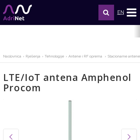
EN
Naslovnica
Rješenja
Tehnologije
Antene i RF oprema
Stacionarne antene
LTE/IoT antena Amphenol
Procom