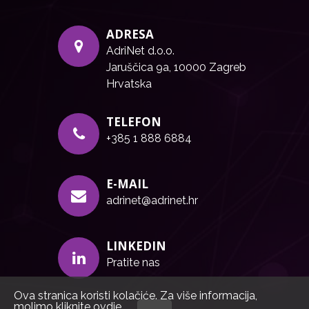
ADRESA
AdriNet d.o.o.
Jaruščica 9a, 10000 Zagreb
Hrvatska
TELEFON
+385 1 888 6884
E-MAIL
adrinet@adrinet.hr
LINKEDIN
Pratite nas
Ova stranica koristi kolačiće. Za više informacija,
molimo kliknite
ovdje
.