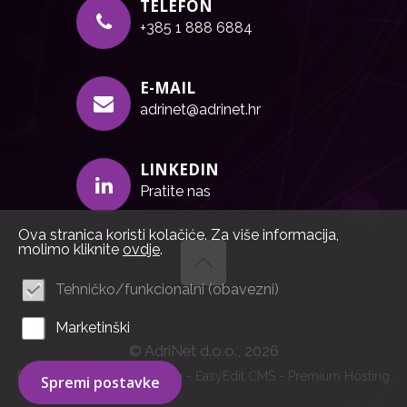
TELEFON
+385 1 888 6884
E-MAIL
adrinet@adrinet.hr
LINKEDIN
Pratite nas
Ova stranica koristi kolačiće. Za više informacija,
molimo kliknite
ovdje
.
Tehničko/funkcionalni (obavezni)
Marketinški
© AdriNet d.o.o., 2026
Powered by WEB Marketing
-
EasyEdit CMS
-
Premium Hosting
Spremi postavke