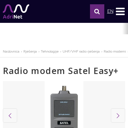
EN
Naslovnica
Rješenja
Tehnologije
UHF/VHF radio rješenja
Radio modemi
Radio modem Satel Easy+