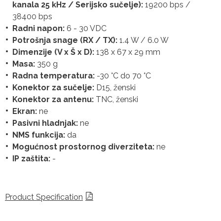
kanala 25 kHz / Serijsko sučelje):
19200 bps /
38400 bps
Radni napon:
6 - 30 VDC
Potrošnja snage (RX / TX):
1.4 W / 6.0 W
Dimenzije (V x Š x D):
138 x 67 x 29 mm
Masa:
350 g
Radna temperatura:
-30 °C do 70 °C
Konektor za sučelje:
D15, ženski
Konektor za antenu:
TNC, ženski
Ekran:
ne
Pasivni hladnjak:
ne
NMS funkcija:
da
Mogućnost prostornog diverziteta:
ne
IP zaštita:
-
Product Specification