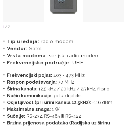
1
/
2
Tip uređaja:
radio modem
Vendor:
Satel
Vrsta modema:
serijski radio modem
Frekvencijsko područje:
UHF
Frekvencijski pojas:
403 - 473 MHz
Raspon podešavanja:
70 MHz
Širina kanala:
12.5 kHz / 20 kHz / 25 kHz, fiksno
Način komunikacije:
polu-dupleks
Osjetljivost (pri širini kanala 12.5kHz):
-116 dBm
Maksimalna snaga:
1 W
Sučelje:
RS-232, RS-485 ili RS-422
Brzina prijenosa podataka (Radijska uz širinu