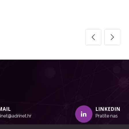
MAIL
LINKEDIN
inet@adrinet.hr
Pratite nas