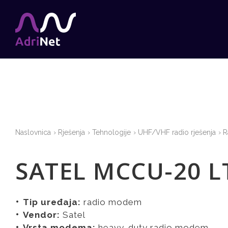
Naslovnica
Rješenja
Tehnologije
UHF/VHF radio rješenja
R
SATEL MCCU-20 L
Tip uređaja:
radio modem
Vendor:
Satel
Vrsta modema:
heavy-duty radio modem