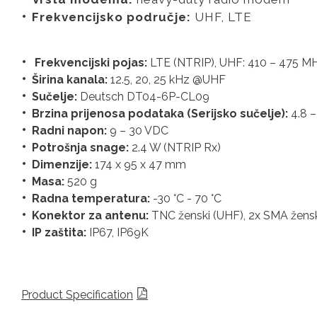
Frekvencijsko područje:
UHF, LTE
Frekvencijski pojas:
LTE (NTRIP), UHF: 410 – 475 M
Širina kanala:
12.5, 20, 25 kHz @UHF
Sučelje:
Deutsch DT04-6P-CL09
Brzina prijenosa podataka (Serijsko sučelje):
4.8 –
Radni napon:
9 – 30 VDC
Potrošnja snage:
2.4 W (NTRIP Rx)
Dimenzije:
174 x 95 x 47 mm
Masa:
520 g
Radna temperatura:
-30 °C - 70 °C
Konektor za antenu:
TNC ženski (UHF), 2x SMA žensk
IP zaštita:
IP67, IP69K
Product Specification