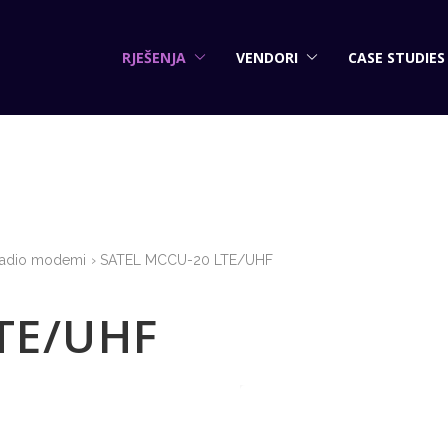
RJEŠENJA
VENDORI
CASE STUDIES
adio modemi
SATEL MCCU-20 LTE/UHF
TE/UHF