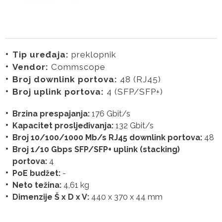
Tip uređaja:
preklopnik
Vendor:
Commscope
Broj downlink portova:
48 (RJ45)
Broj uplink portova:
4 (SFP/SFP+)
Brzina prespajanja:
176 Gbit/s
Kapacitet prosljeđivanja:
132 Gbit/s
Broj 10/100/1000 Mb/s RJ45 downlink portova:
48
Broj 1/10 Gbps SFP/SFP+ uplink (stacking)
portova:
4
PoE budžet:
-
Neto težina:
4,61 kg
Dimenzije Š x D x V:
440 x 370 x 44 mm