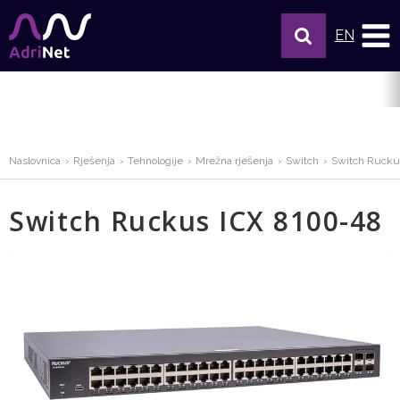
EN
Naslovnica
Rješenja
Tehnologije
Mrežna rješenja
Switch
Switch Rucku
Switch Ruckus ICX 8100-48