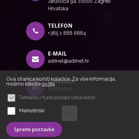
Jaruščica 9a, 10000 Zagreb
Hrvatska
TELEFON
+385 1 888 6884
E-MAIL
adrinet@adrinet.hr
Ova stranica koristi kolačiće. Za više informacija,
LINKEDIN
molimo kliknite
ovdje
.
Pratite nas
Tehničko/funkcionalni (obavezni)
Marketinški
Spremi postavke