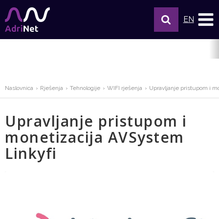
EN
Naslovnica
Rješenja
Tehnologije
WIFI rješenja
Upravljanje pristupom i mo
Upravljanje pristupom i
monetizacija AVSystem
Linkyfi