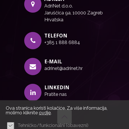
AdriNet d.o.o.
Jaruščica 9a, 10000 Zagreb
Hrvatska
TELEFON
+385 1 888 6884
E-MAIL
adrinet@adrinet.hr
LINKEDIN
Pratite nas
Ova stranica koristi kolačiće. Za više informacija,
molimo kliknite
ovdje
.
Tehničko/funkcionalni (obavezni)