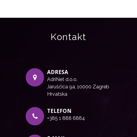
Kontakt
ADRESA
AdriNet d.o.o.
Jaruščica 9a, 10000 Zagreb
Hrvatska
TELEFON
+385 1 888 6884