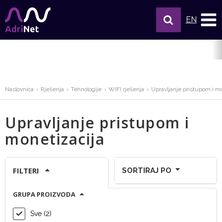
EN
Naslovnica
Rješenja
Tehnologije
WIFI rješenja
Upravljanje pristupom i mo
Upravljanje pristupom i
monetizacija
FILTERI
SORTIRAJ PO
GRUPA PROIZVODA
Sve (2)