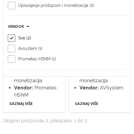
Upravljanje pristupom i monetizacija (2)
Upravljanje
Upravljanje
VENDOR
pristupom i
pristupom i
Sve (2)
monetizacija
monetizacija
HSNM
AVSystem Linkyfi
Avsystem (1)
Tip uređaja:
Tip uređaja:
Prometeo HSNM (1)
upravljanje
upravljanje
pristupom i
pristupom i
monetizacija
monetizacija
Vendor:
Prometeo
Vendor:
AVSystem
HSNM
SAZNAJ VIŠE
SAZNAJ VIŠE
Ukupno proizvoda: 2, prikazano: 1 do 2