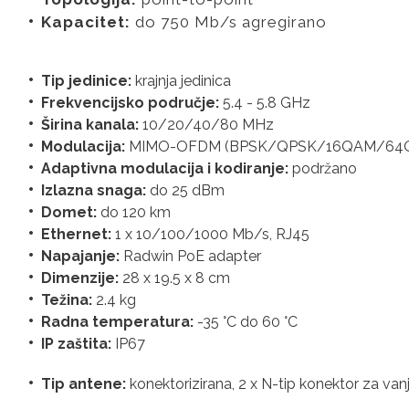
Kapacitet:
do 750 Mb/s agregirano
Tip jedinice:
krajnja jedinica
Frekvencijsko područje:
5.4 - 5.8 GHz
Širina kanala:
10/20/40/80 MHz
Modulacija:
MIMO-OFDM (BPSK/QPSK/16QAM/64
Adaptivna modulacija i kodiranje:
podržano
Izlazna snaga:
do 25 dBm
Domet:
do 120 km
Ethernet:
1 x 10/100/1000 Mb/s, RJ45
Napajanje:
Radwin PoE adapter
Dimenzije:
28 x 19.5 x 8 cm
Težina:
2.4 kg
Radna temperatura:
-35 °C do 60 °C
IP zaštita:
IP67
Tip antene:
konektorizirana, 2 x N-tip konektor za van