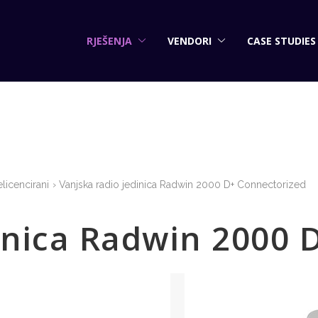
RJEŠENJA
VENDORI
CASE STUDIES
licencirani
Vanjska radio jedinica Radwin 2000 D+ Connectorized
dinica Radwin 2000 