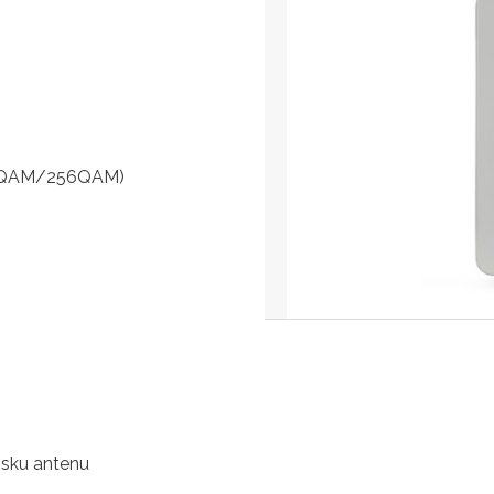
QAM/256QAM)
jsku antenu