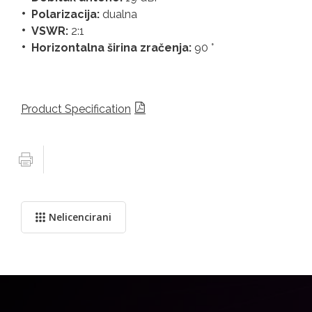
Polarizacija:
dualna
VSWR:
2:1
Horizontalna širina zračenja:
90 °
Product Specification
Nelicencirani