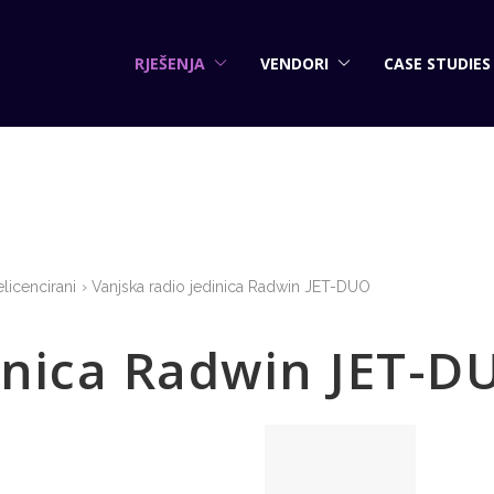
RJEŠENJA
VENDORI
CASE STUDIES
licencirani
Vanjska radio jedinica Radwin JET-DUO
dinica Radwin JET-D