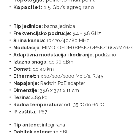
Kapacitet:
1.5 Gb/s agregirano
Tip jedinice:
bazna jedinica
Frekvencijsko područje:
5.4 - 5.8 GHz
Širina kanala:
10/20/40/80 MHz
Modulacija:
MIMO-OFDM (BPSK/QPSK/16QAM/64
Adaptivna modulacija i kodiranje:
podržano
Izlazna snaga:
do 30 dBm
Domet:
do 40 km
Ethernet:
1 x 10/100/1000 Mbit/s, RJ45
Napajanje:
Radwin PoE adapter
Dimenzije:
35.6 x 37.1 x 11 cm
Težina:
4.89 kg
Radna temperatura:
od -35 °C do 60 °C
IP zaštita:
IP67
Tip antene:
integrirana
Dobitak antene:
19 dBi