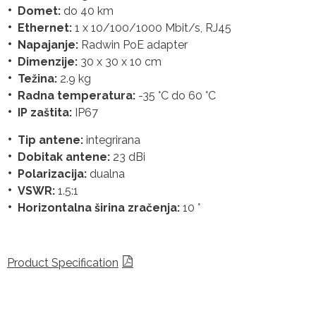
Domet:
do 40 km
Ethernet:
1 x 10/100/1000 Mbit/s, RJ45
Napajanje:
Radwin PoE adapter
Dimenzije:
30 x 30 x 10 cm
Težina:
2.9 kg
Radna temperatura:
-35 °C do 60 °C
IP zaštita:
IP67
Tip antene:
integrirana
Dobitak antene:
23 dBi
Polarizacija:
dualna
VSWR:
1.5:1
Horizontalna širina zračenja:
10 °
Product Specification