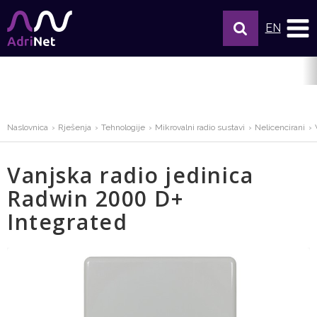
EN
Naslovnica
Rješenja
Tehnologije
Mikrovalni radio sustavi
Nelicencirani
Vanjska radio jedinica
Radwin 2000 D+
Integrated