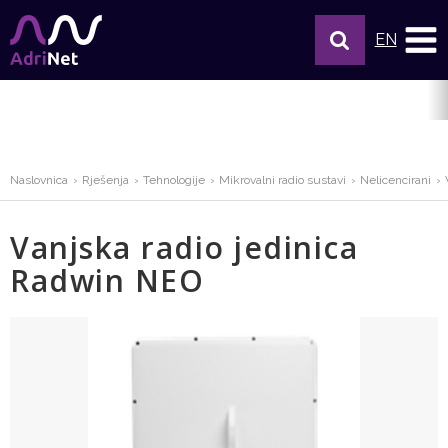
EN
Naslovnica
Rješenja
Tehnologije
Mikrovalni radio sustavi
Nelicencirani
Vanjska radio jedinica
Radwin NEO