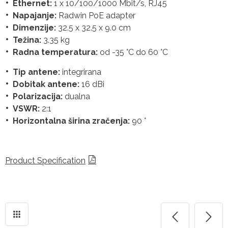
Ethernet:
1 x 10/100/1000 Mbit/s, RJ45
Napajanje:
Radwin PoE adapter
Dimenzije:
32.5 x 32.5 x 9.0 cm
Težina:
3.35 kg
Radna temperatura:
od -35 °C do 60 °C
Tip antene:
integrirana
Dobitak antene:
16 dBi
Polarizacija:
dualna
VSWR:
2:1
Horizontalna širina zračenja:
90 °
Product Specification