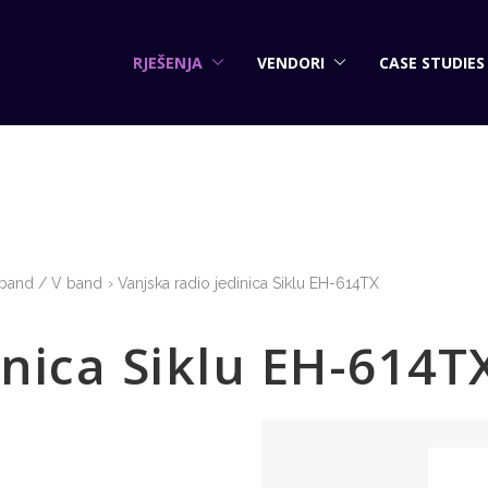
RJEŠENJA
VENDORI
CASE STUDIES
 band / V band
Vanjska radio jedinica Siklu EH-614TX
inica Siklu EH-614T