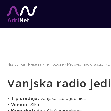
Naslovnica
Rješenja
Tehnologije
Mikrovalni radio sustavi
E
Vanjska radio jed
Tip uređaja:
vanjska radio jedinica
Vendor:
Siklu
Kapacitet:
do 1 Gb/s agregirano