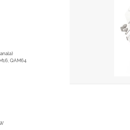
anala)
AM16, QAM64
0W