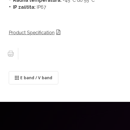
Radna temperatura:
-45 °C do 55 °C
IP zaštita:
IP67
Product Specification
E band / V band