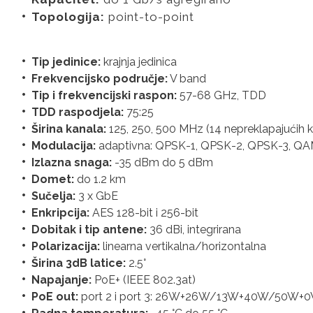
Topologija:
point-to-point
Tip jedinice:
krajnja jedinica
Frekvencijsko područje:
V band
Tip i frekvencijski raspon:
57-68 GHz, TDD
TDD raspodjela:
75:25
Širina kanala:
125, 250, 500 MHz (14 nepreklapajućih k
Modulacija:
adaptivna: QPSK-1, QPSK-2, QPSK-3, Q
Izlazna snaga:
-35 dBm do 5 dBm
Domet:
do 1.2 km
Sučelja:
3 x GbE
Enkripcija:
AES 128-bit i 256-bit
Dobitak i tip antene:
36 dBi, integrirana
Polarizacija:
linearna vertikalna/horizontalna
Širina 3dB latice:
2.5°
Napajanje:
PoE+ (IEEE 802.3at)
PoE out:
port 2 i port 3: 26W+26W/13W+40W/50W+