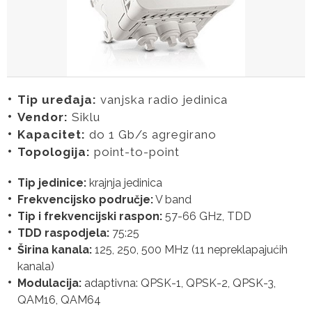
Tip uređaja:
vanjska radio jedinica
Vendor:
Siklu
Kapacitet:
do 1 Gb/s agregirano
Topologija:
point-to-point
Tip jedinice:
krajnja jedinica
Frekvencijsko područje:
V band
Tip i frekvencijski raspon:
57-66 GHz, TDD
TDD raspodjela:
75:25
Širina kanala:
125, 250, 500 MHz (11 nepreklapajućih
kanala)
Modulacija:
adaptivna: QPSK-1, QPSK-2, QPSK-3,
QAM16, QAM64