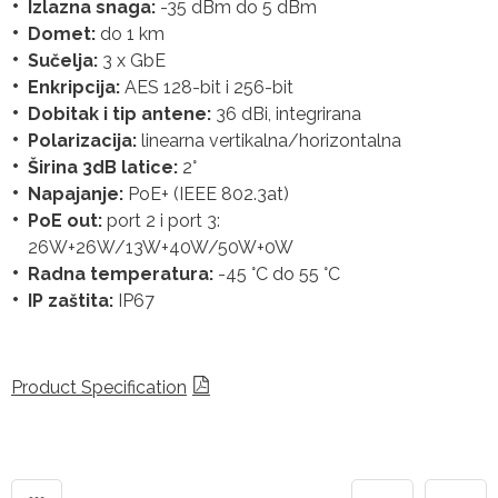
Izlazna snaga:
-35 dBm do 5 dBm
Domet:
do 1 km
Sučelja:
3 x GbE
Enkripcija:
AES 128-bit i 256-bit
Dobitak i tip antene:
36 dBi, integrirana
Polarizacija:
linearna vertikalna/horizontalna
Širina 3dB latice:
2°
Napajanje:
PoE+ (IEEE 802.3at)
PoE out:
port 2 i port 3:
26W+26W/13W+40W/50W+0W
Radna temperatura:
-45 °C do 55 °C
IP zaštita:
IP67
Product Specification