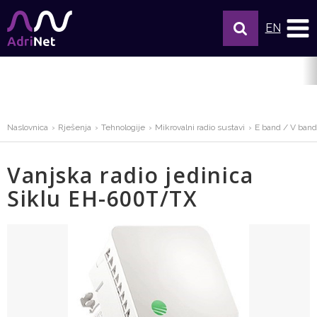
EN
Naslovnica
Rješenja
Tehnologije
Mikrovalni radio sustavi
E band / V band
Vanjska radio jedinica
Siklu EH-600T/TX