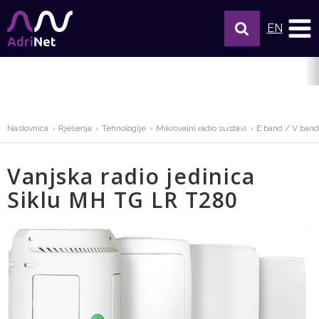
EN
Naslovnica
Rješenja
Tehnologije
Mikrovalni radio sustavi
E band / V band
Vanjska radio jedinica
Siklu MH TG LR T280