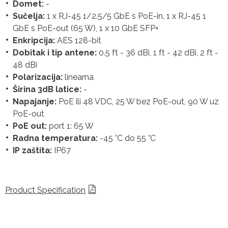
Domet:
-
Sučelja:
1 x RJ-45 1/2.5/5 GbE s PoE-in, 1 x RJ-45 1
GbE s PoE-out (65 W), 1 x 10 GbE SFP+
Enkripcija:
AES 128-bit
Dobitak i tip antene:
0.5 ft - 36 dBi, 1 ft - 42 dBi, 2 ft -
48 dBi
Polarizacija:
linearna
Širina 3dB latice:
-
Napajanje:
PoE ili 48 VDC, 25 W bez PoE-out, 90 W uz
PoE-out
PoE out:
port 1: 65 W
Radna temperatura:
-45 °C do 55 °C
IP zaštita:
IP67
Product Specification