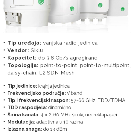
Tip uređaja:
vanjska radio jedinica
Vendor:
Siklu
Kapacitet:
do 3.8 Gb/s agregirano
Topologija:
point-to-point, point-to-multipoint,
daisy-chain, L2 SDN Mesh
Tip jedinice:
krajnja jedinica
Frekvencijsko područje:
V band
Tip i frekvencijski raspon:
57-66 GHz, TDD/TDMA
TDD raspodjela:
dinamično
Širina kanala:
4 x 2160 MHz široki, nepreklapajući
Modulacija:
adaptivna u 10 razina
Izlazna snaga:
do 13 dBm