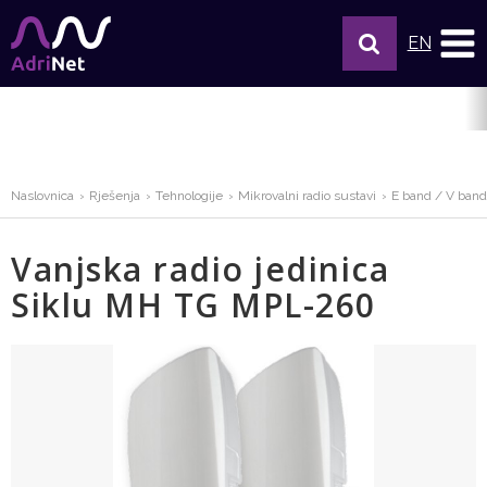
EN
Naslovnica
Rješenja
Tehnologije
Mikrovalni radio sustavi
E band / V band
Vanjska radio jedinica
Siklu MH TG MPL-260