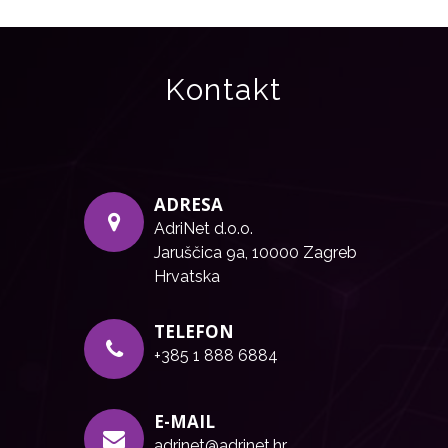
Kontakt
ADRESA
AdriNet d.o.o.
Jaruščica 9a, 10000 Zagreb
Hrvatska
TELEFON
+385 1 888 6884
E-MAIL
adrinet@adrinet.hr