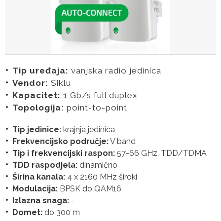
Tip uređaja:
vanjska radio jedinica
Vendor:
Siklu
Kapacitet:
1 Gb/s full duplex
Topologija:
point-to-point
Tip jedinice:
krajnja jedinica
Frekvencijsko područje:
V band
Tip i frekvencijski raspon:
57-66 GHz, TDD/TDMA
TDD raspodjela:
dinamično
Širina kanala:
4 x 2160 MHz široki
Modulacija:
BPSK do QAM16
Izlazna snaga:
-
Domet:
do 300 m