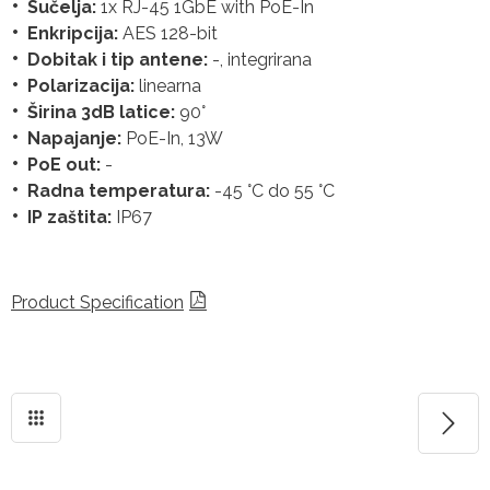
Sučelja:
1x RJ-45 1GbE with PoE-In
Enkripcija:
AES 128-bit
Dobitak i tip antene:
-, integrirana
Polarizacija:
linearna
Širina 3dB latice:
90°
Napajanje:
PoE-In, 13W
PoE out:
-
Radna temperatura:
-45 °C do 55 °C
IP zaštita:
IP67
Product Specification