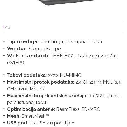
1
/
3
Tip uređaja:
unutarnja pristupna točka
Vendor:
CommScope
Wi-Fi standardi:
IEEE 802.11a/b/g/n/ac/ax
(WiFi6)
Tokovi podataka:
2x2:2 MU-MIMO
Maksimalni protok podataka:
2.4 GHz: 574 Mbit/s, 5
GHz: 1200 Mbit/s
Maksimalni broj klijentskih uređaja:
do 512 klijenata
po pristupnoj točki
Optimizacija antene:
BeamFlex+, PD-MRC
Mesh:
SmartMesh™
USB port:
1 x USB 2.0 port, tip A