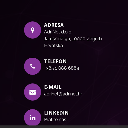
ADRESA
AdriNet d.o.o.
Jaruščica 9a, 10000 Zagreb
Hrvatska
TELEFON
+385 1 888 6884
E-MAIL
adrinet@adrinet.hr
LINKEDIN
Pratite nas