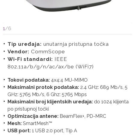
1
/
6
Tip uređaja:
unutarnja pristupna točka
Vendor:
CommScope
Wi-Fi standardi:
IEEE
802.11a/b/g/n/ac/ax/be (WiFi7)
Tokovi podataka:
4x4:4 MU-MIMO
Maksimalni protok podataka:
2.4 GHz: 689 Mb/s, 5
GHz: 5765 Mb/s, 6 Ghz: 5765 Mbps
Maksimalni broj klijentskih uređaja:
do 1024 klijenta
po pristupnoj točki
Optimizacija antene:
BeamFlex+, PD-MRC
Mesh:
SmartMesh™
USB port:
1 USB 2.0 port, Tip A