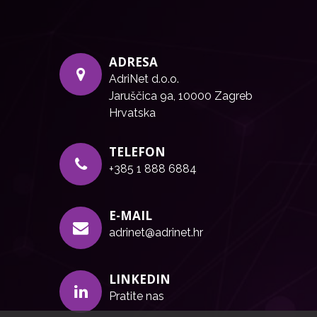
ADRESA
AdriNet d.o.o.
Jaruščica 9a, 10000 Zagreb
Hrvatska
TELEFON
+385 1 888 6884
E-MAIL
adrinet@adrinet.hr
LINKEDIN
Pratite nas