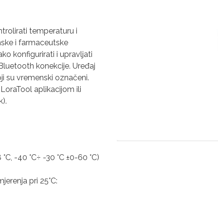
trolirati temperaturu i
inske i farmaceutske
o konfigurirati i upravljati
luetooth konekcije. Uređaj
oji su vremenski označeni.
oraTool aplikacijom ili
).
 °C, -40 °C÷ -30 °C ±0-60 °C)
erenja pri 25°C: