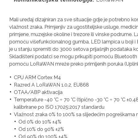
Mali uređaj dizajniran za sve situacije gdje je potrebno kon
vlažnost zraka. Primjenjiv za ugostiteljske usluge, medic
primjene, muzejske okoline i trezore ili vinske podrume. Lak
pomoću višefunkcionalnog gumba, LED lampica u boji i B
je u stanju spremiti do 3000 setova prijašnjih podataka k
Skladišteni podatci se mogu prikupiti pomoću Bluetooth L
pomoću LoRaWAN mreže preko primljenih poruka (Uplink
CPU ARM Cortex M4
Razred A LoRaWAN 1.0.2, EU868
OTAA/ABP aktivacija
Temperature -40 °C ÷ 70 °C (tipično -30 °C ÷ 70 °C ±0.48
kalibrirane po ISO 17025:2017 standardu
Vlažnost zraka 0% to 100% sa slijedećim pogreškama mj
Od 0% do 10% ±4%
Od 10% do 90% ±2%
Od 90% do 100% ±4%