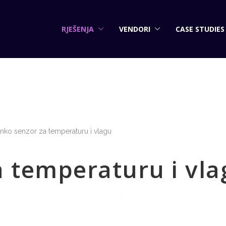
RJEŠENJA
VENDORI
CASE STUDIES
nko senzor za temperaturu i vlagu
a temperaturu i vla