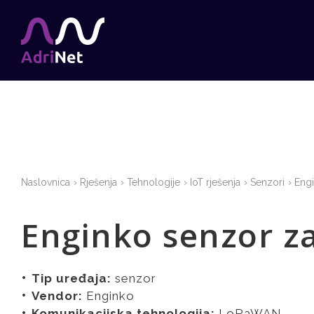
Naslovnica
Rješenja
Tehnologije
IoT rješenja
Senzori
Engi
Enginko senzor z
Tip uređaja:
senzor
Vendor:
Enginko
Komunikacijska tehnologija:
LoRaWAN