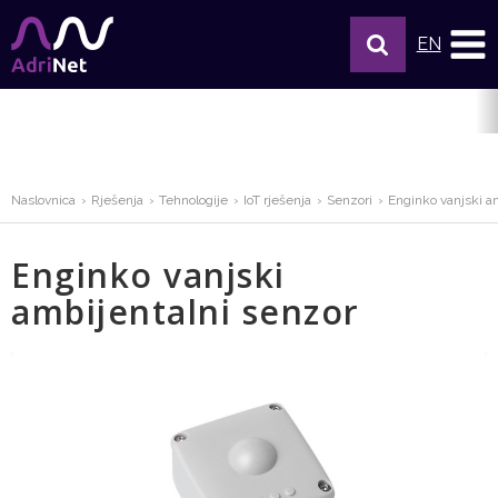
EN
Naslovnica
Rješenja
Tehnologije
IoT rješenja
Senzori
Enginko vanjski a
Enginko vanjski
ambijentalni senzor