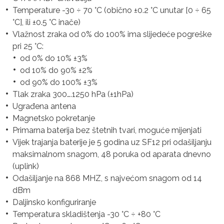
Temperature -30 ÷ 70 °C (obično ±0.2 °C unutar [0 ÷ 65
°C], ili ±0.5 °C inače)
Vlažnost zraka od 0% do 100% ima slijedeće pogreške
pri 25 °C:
od 0% do 10% ±3%
od 10% do 90% ±2%
od 90% do 100% ±3%
Tlak zraka 300….1250 hPa (±1hPa)
Ugrađena antena
Magnetsko pokretanje
Primarna baterija bez štetnih tvari, moguće mijenjati
Vijek trajanja baterije je 5 godina uz SF12 pri odašiljanju
maksimalnom snagom, 48 poruka od aparata dnevno
(uplink)
Odašiljanje na 868 MHZ, s najvećom snagom od 14
dBm
Daljinsko konfiguriranje
Temperatura skladištenja -30 °C ÷ +80 °C