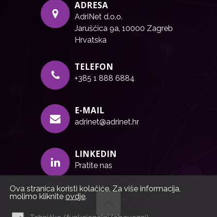
ADRESA
AdriNet d.o.o.
Jaruščica 9a, 10000 Zagreb
Hrvatska
TELEFON
+385 1 888 6884
E-MAIL
adrinet@adrinet.hr
LINKEDIN
Pratite nas
Ova stranica koristi kolačiće. Za više informacija,
molimo kliknite
ovdje
.