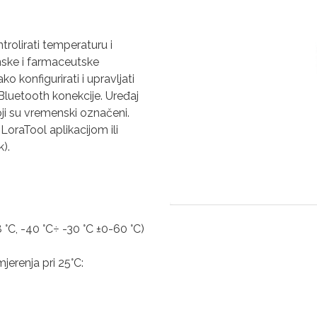
trolirati temperaturu i
inske i farmaceutske
o konfigurirati i upravljati
luetooth konekcije. Uređaj
oji su vremenski označeni.
oraTool aplikacijom ili
).
 °C, -40 °C÷ -30 °C ±0-60 °C)
erenja pri 25°C: