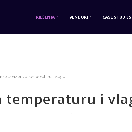
RJEŠENJA
VENDORI
CASE STUDIES
nko senzor za temperaturu i vlagu
a temperaturu i vla