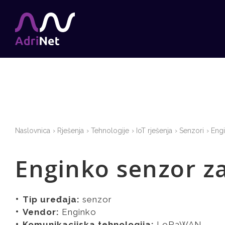
Naslovnica
Rješenja
Tehnologije
IoT rješenja
Senzori
Engi
Enginko senzor z
Tip uređaja:
senzor
Vendor:
Enginko
Komunikacijska tehnologija:
LoRaWAN