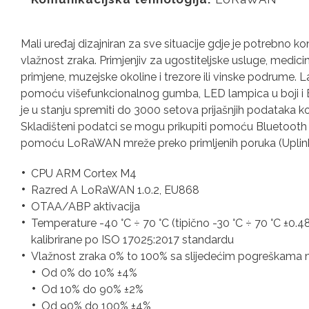
Mali uređaj dizajniran za sve situacije gdje je potrebno kon
vlažnost zraka. Primjenjiv za ugostiteljske usluge, medic
primjene, muzejske okoline i trezore ili vinske podrume. Lak
pomoću višefunkcionalnog gumba, LED lampica u boji i B
je u stanju spremiti do 3000 setova prijašnjih podataka k
Skladišteni podatci se mogu prikupiti pomoću Bluetooth L
pomoću LoRaWAN mreže preko primljenih poruka (Uplink
CPU ARM Cortex M4
Razred A LoRaWAN 1.0.2, EU868
OTAA/ABP aktivacija
Temperature -40 °C ÷ 70 °C (tipično -30 °C ÷ 70 °C ±0.48
kalibrirane po ISO 17025:2017 standardu
Vlažnost zraka 0% to 100% sa slijedećim pogreškama mj
Od 0% do 10% ±4%
Od 10% do 90% ±2%
Od 90% do 100% ±4%