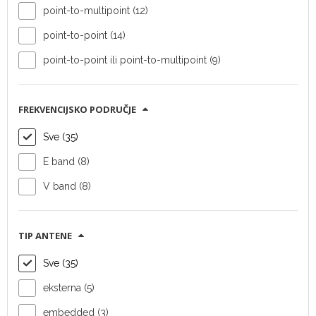
point-to-multipoint (12)
point-to-point (14)
point-to-point ili point-to-multipoint (9)
Vanjska radio
Vanjska radio
FREKVENCIJSKO PODRUČJE
jedinica Radwin
jedinica Radwin
MultiSector
SU-AIR Integrated
Sve (35)
Connectorized
E band (8)
Tip uređaja:
Tip uređaja:
V band (8)
vanjska radio
vanjska radio
jedinica
jedinica
Vendor:
Radwin
Vendor:
Radwin
TIP ANTENE
Topologija:
point-
Topologija:
point-
to-multipoint
to-multipoint
Sve (35)
Kapacitet:
do 1.5
Kapacitet:
do 500
eksterna (5)
Gb/s agregirano
Mb/s agregirano
embedded (3)