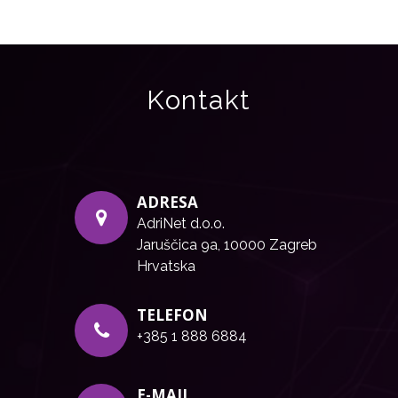
Kontakt
ADRESA
AdriNet d.o.o.
Jaruščica 9a, 10000 Zagreb
Hrvatska
TELEFON
+385 1 888 6884
E-MAIL