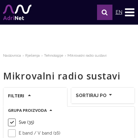
EN
Naslovnica
Rješenja
Tehnologije
Mikrovalni radio sustavi
Mikrovalni radio sustavi
FILTERI
SORTIRAJ PO
GRUPA PROIZVODA
Prikaži po stranici:
Sve (35)
E band / V band (16)