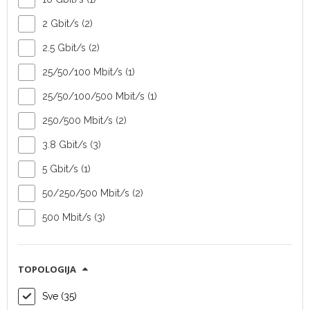
2 Gbit/s (2)
2.5 Gbit/s (2)
Vanjska radio
Vanjska radio
25/50/100 Mbit/s (1)
jedinica Radwin
jedinica Radwin
NEO-DUO
MultiSector
25/50/100/500 Mbit/s (1)
Integrated
250/500 Mbit/s (2)
Tip uređaja:
Tip uređaja:
3.8 Gbit/s (3)
vanjska radio
vanjska radio
5 Gbit/s (1)
jedinica
jedinica
Vendor:
Radwin
Vendor:
Radwin
50/250/500 Mbit/s (2)
Topologija:
point-
Topologija:
point-
500 Mbit/s (3)
to-multipoint
to-multipoint
Kapacitet:
do 1.5
Kapacitet:
do 1.5
750 Mbit/s (4)
Gb/s agregirano
Gb/s agregirano
TOPOLOGIJA
SAZNAJ VIŠE
SAZNAJ VIŠE
Sve (35)