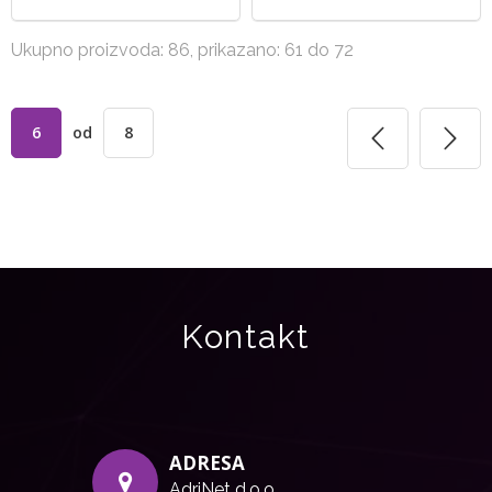
Ukupno proizvoda: 86, prikazano: 61 do 72
6
od
8
Kontakt
ADRESA
AdriNet d.o.o.