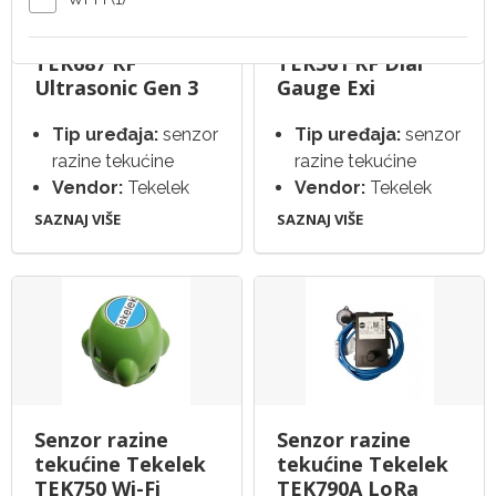
Senzor razine
Senzor razine
tekućine Tekelek
tekućine Tekelek
TEK687 RF
TEK561 RF Dial
Ultrasonic Gen 3
Gauge Exi
Tip uređaja:
senzor
Tip uređaja:
senzor
razine tekućine
razine tekućine
Vendor:
Tekelek
Vendor:
Tekelek
SAZNAJ VIŠE
SAZNAJ VIŠE
Senzor razine
Senzor razine
tekućine Tekelek
tekućine Tekelek
TEK750 Wi-Fi
TEK790A LoRa