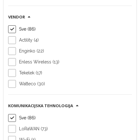
Senzor razine
Senzor razine
VENDOR
tekućine Tekelek
tekućine Tekelek
Sve (86)
TEK584 RF
TEK574 RF
Ultrasonic Gen 2
Ultrasonic Gen 2
Actility (4)
Multi-Thread
Enginko (22)
Tip uređaja:
senzor
Tip uređaja:
senzor
Enless Wireless (13)
razine tekućine
razine tekućine
Vendor:
Tekelek
Vendor:
Tekelek
Tekelek (17)
SAZNAJ VIŠE
SAZNAJ VIŠE
Watteco (30)
KOMUNIKACIJSKA TEHNOLOGIJA
Sve (86)
LoRaWAN (73)
Wi-Fi (1)