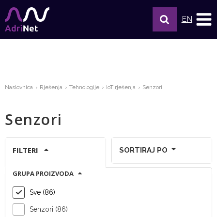
EN
Naslovnica
Rješenja
Tehnologije
IoT rješenja
Senzori
Senzori
FILTERI
SORTIRAJ PO
GRUPA PROIZVODA
Prikaži po stranici:
Sve (86)
Senzori (86)