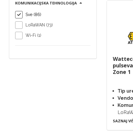
KOMUNIKACIJSKA TEHNOLOGIJA
Sve (86)
LoRaWAN (73)
Wi-Fi (1)
Watteco
pulseva
Zone 1
Tip ur
Vendo
Komuni
LoRa
SAZNAJ VI