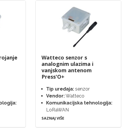
rojanje
Watteco senzor s
analognim ulazima i
vanjskom antenom
Press'O+
Tip uređaja:
senzor
Vendor:
Watteco
logija:
Komunikacijska tehnologija:
LoRaWAN
SAZNAJ VIŠE