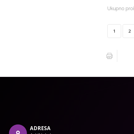
Ukupno proi
1
2
ADRESA