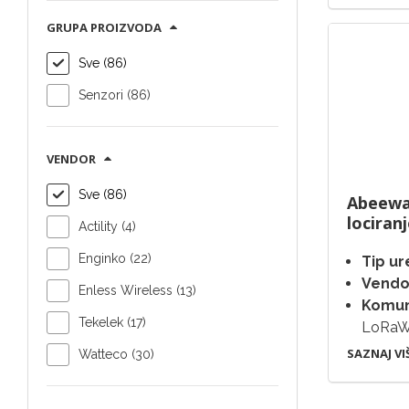
GRUPA PROIZVODA
Sve (86)
Senzori (86)
VENDOR
Sve (86)
Abeewa
lociran
Actility (4)
Enginko (22)
Tip ur
Vendo
Enless Wireless (13)
Komuni
Tekelek (17)
LoRa
SAZNAJ VI
Watteco (30)