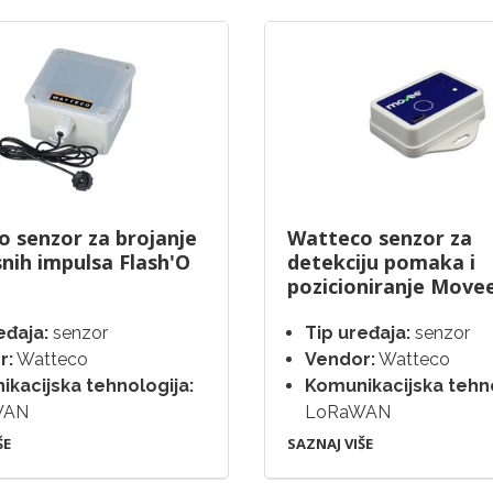
 senzor za brojanje
Watteco senzor za
snih impulsa Flash'O
detekciju pomaka i
pozicioniranje Move
eđaja:
senzor
Tip uređaja:
senzor
r:
Watteco
Vendor:
Watteco
kacijska tehnologija:
Komunikacijska tehno
WAN
LoRaWAN
ŠE
SAZNAJ VIŠE