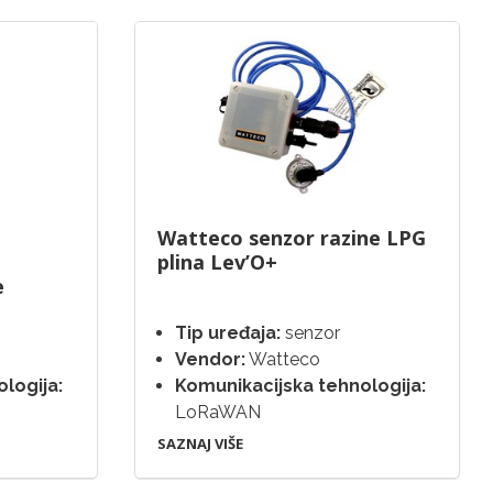
Watteco senzor razine LPG
plina Lev’O+
e
Tip uređaja:
senzor
Vendor:
Watteco
logija:
Komunikacijska tehnologija:
LoRaWAN
SAZNAJ VIŠE