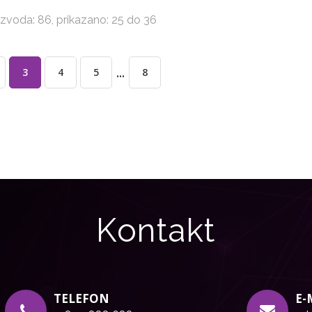
zvoda: 86, prikazano: 25 do 36
...
3
4
5
8
Kontakt
TELEFON
E-