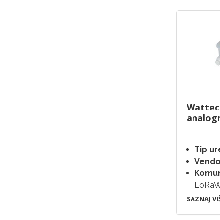
Wattec
analogn
Tip ur
Vendo
Komuni
LoRa
SAZNAJ VI