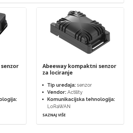
 senzor
Abeeway kompaktni senzor
za lociranje
Tip uređaja:
senzor
Vendor:
Actility
logija:
Komunikacijska tehnologija:
LoRaWAN
SAZNAJ VIŠE