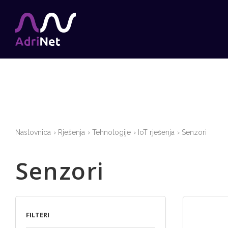
Naslovnica
Rješenja
Tehnologije
IoT rješenja
Senzori
Senzori
FILTERI