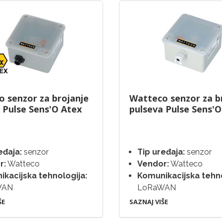
 senzor za brojanje
Watteco senzor za b
 Pulse Sens'O Atex
pulseva Pulse Sens'O
eđaja:
senzor
Tip uređaja:
senzor
r:
Watteco
Vendor:
Watteco
kacijska tehnologija:
Komunikacijska tehno
WAN
LoRaWAN
ŠE
SAZNAJ VIŠE