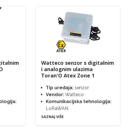
gitalnim
Watteco senzor s digitalnim
'O
i analognim ulazima
Toran'O Atex Zone 1
Tip uređaja:
senzor
Vendor:
Watteco
logija:
Komunikacijska tehnologija:
LoRaWAN
SAZNAJ VIŠE