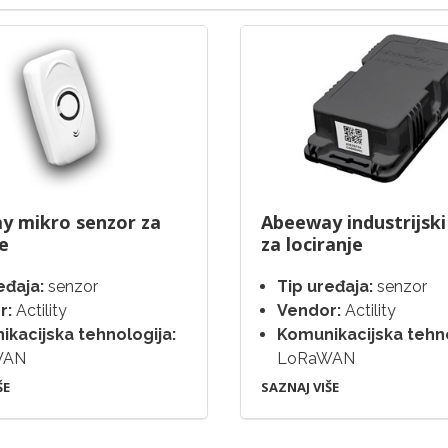
y mikro senzor za
Abeeway industrijski
je
za lociranje
eđaja:
senzor
Tip uređaja:
senzor
r:
Actility
Vendor:
Actility
kacijska tehnologija:
Komunikacijska tehno
WAN
LoRaWAN
ŠE
SAZNAJ VIŠE