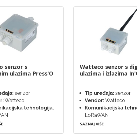
o senzor s
Watteco senzor s di
im ulazima Press'O
ulazima i izlazima In
eđaja:
senzor
Tip uređaja:
senzor
r:
Watteco
Vendor:
Watteco
kacijska tehnologija:
Komunikacijska tehno
WAN
LoRaWAN
ŠE
SAZNAJ VIŠE